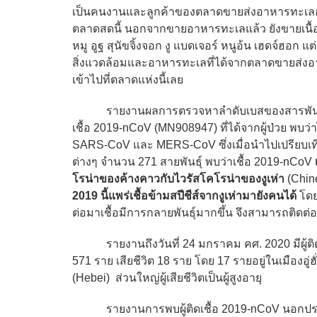
เป็นคนงานและลูกค้าของตลาดขายส่งอาหารทะเลฮั่
ตลาดสดนี้ นอกจากขายอาหารทะเลแล้ว ยังขายเนื้อสัตว
หมู อูฐ สุนัขจิ้งจอก งู แบดเจอร์ หนูอ้น เฮดจ์ฮอ
สิ่งแวดล้อมและอาหารทะเลที่ได้จากตลาดขายส่งอาหาร
เข้าไปที่ตลาดแห่งนี้เลย
รายงานผลการตรวจหาลำดับเบสของสารพันธุกรรม
เชื้อ 2019-nCoV (MN908947) ที่ได้จากผู้ป่วย พบว่าไ
SARS-CoV และ MERS-CoV ซึ่งเมื่อนำไปเปรียบเ
ต่างๆ จำนวน 271 สายพันธุ์ พบว่าเชื้อ 2019-nCoV
โรน่าของค้างคาวกับไวรัสโคโรน่าของงูเห่า
(Chin
2019 นี้แพร่เชื้อข้ามสปีชีส์จากงูเห่ามายังคนได้
โดย
ต่อมาเชื้อมีการกลายพันธุ์มากขึ้น จึงสามารถติดต
รายงานถึงวันที่ 24 มกราคม คศ. 2020 มีผู้ติด
571 ราย เสียชีวิต 18 ราย โดย 17 รายอยู่ในเมืองอู่ฮั
(Hebei) ส่วนใหญ่ผู้เสียชีวิตเป็นผู้สูงอายุ
รายงานการพบผู้ติดเชื้อ 2019-nCoV นอกประเทศ