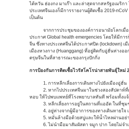
ไต้หวัน ฮ่องกง มาเก๊า และล่าสุดจากสหรัฐอเมริกา 
ประเทศจีนเองก็มีการรายงานผู้ติดเชื้อ 2019-nCoV ที่เม
เป็นต้น
จากการประชุมขององค์การอนามัยโลกเมื่อวันที่
ประกาศ Global health emergencies โดยให้มีการ
จีน ซึ่งทางประเทศจีนได้ประกาศปิด (lockdown) เมื
เมืองหวงกาง (Huanggang) ที่อยู่ติดกับอู่ฮั่นห
ตรุษจีนในที่สาธารณะของกรุงปักกิ่ง
การป้องกันการติดเชื้อไวรัสโคโรน่าสายพันธุ์ใหม
1. การหลีกเลี่ยงการเดินทางไปยังเมืองอู่ฮั่น
2. หากไปประเทศจีนมาในช่วงสองสัปดาห์ที่ผ่านม
หอบ ให้ไปพบแพทย์ที่โรงพยาบาลทันที พร้อมทั้งแจ้
3. หลีกเลี่ยงการอยู่ในสถานที่แออัด ในที่ช
4. อยู่ห่างจากผู้มีอาการของทางเดินหายใจ เ
5. หมั่นล้างมือด้วยสบู่และให้น้ำไหลผ่านอย่าง
6. ไม่นำมือมาสัมผัสตา จมูก ปาก โดยไม่จำเ