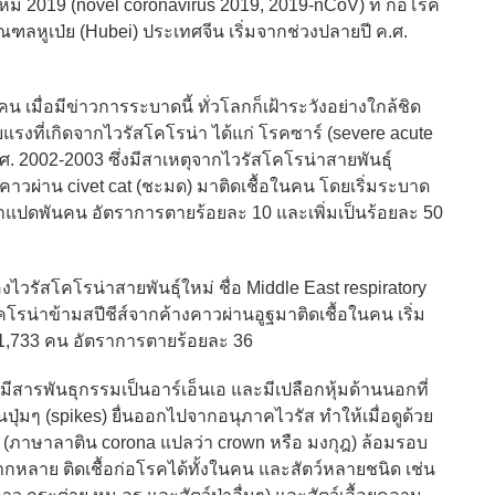
019 (novel coronavirus 2019, 2019-nCoV) ที่ ก่อโรค
ณฑลหูเป่ย (Hubei) ประเทศจีน เริ่มจากช่วงปลายปี ค.ศ.
มื่อมีข่าวการระบาดนี้ ทั่วโลกก็เฝ้าระวังอย่างใกล้ชิด
ที่เกิดจากไวรัสโคโรน่า ได้แก่ โรคซาร์ (severe acute
ศ. 2002-2003 ซึ่งมีสาเหตุจากไวรัสโคโรน่าสายพันธุ์
คาวผ่าน civet cat (ชะมด) มาติดเชื้อในคน โดยเริ่มระบาด
ว่าแปดพันคน อัตราการตายร้อยละ 10 และเพิ่มเป็นร้อยละ 50
สโคโรน่าสายพันธุ์ใหม่ ชื่อ Middle East respiratory
โรน่าข้ามสปีชีส์จากค้างคาวผ่านอูฐมาติดเชื้อในคน เริ่ม
วม 1,733 คน อัตราการตายร้อยละ 36
สารพันธุกรรมเป็นอาร์เอ็นเอ และมีเปลือกหุ้มด้านนอกที่
ุ่มๆ (spikes) ยื่นออกไปจากอนุภาคไวรัส ทำให้เมื่อดูด้วย
ฎ (ภาษาลาติน corona แปลว่า crown หรือ มงกุฎ) ล้อมรอบ
กหลากหลาย ติดเชื้อก่อโรคได้ทั้งในคน และสัตว์หลายชนิด เช่น