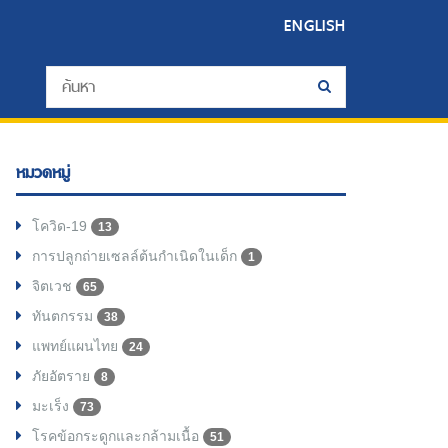
ENGLISH
หมวดหมู่
โควิด-19
13
การปลูกถ่ายเซลล์ต้นกำเนิดในเด็ก
1
จิตเวช
65
ทันตกรรม
38
แพทย์แผนไทย
24
ภัยอัตราย
8
มะเร็ง
73
โรคข้อกระดูกและกล้ามเนื้อ
51