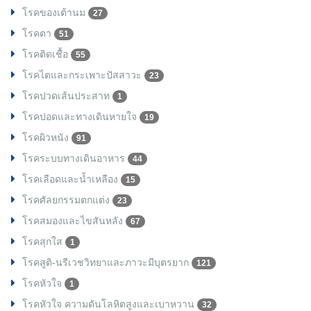
โรคของเต้านม
27
โรคตา
51
โรคติดเชื้อ
55
โรคไตและกระเพาะปัสสาวะ
23
โรคปวดเส้นประสาท
1
โรคปอดและทางเดินหายใจ
19
โรคผิวหนัง
91
โรคระบบทางเดินอาหาร
44
โรคเลือดและน้ำเหลือง
15
โรคศัลยกรรมตกแต่ง
23
โรคสมองและไขสันหลัง
67
โรคสุกใส
1
โรคสูติ-นรีเวชวิทยาและภาวะมีบุตรยาก
121
โรคหัวใจ
1
โรคหัวใจ ความดันโลหิตสูงและเบาหวาน
32