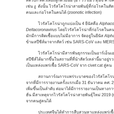
สัตว์ปีก สัตว์เลี้ยงลูกด้วยนม (ม้า วัว แมว สุนัข ค้
เช่น งู ดังนั้น ไวรัสโคโรน่าสายพันธุ์ที่ก่อโรคใ
คนและก่อโรคในคนได้ (zoonotic infection)
ไวรัสโคโรน่าถูกแบ่งเป็น 4 ยีนัสคือ
Alphaco
Deltacoronavirus
โดยไวรัสโคโรน่าที่ก่อโรคในคน
มักมีการติดเชื้อแบบไม่มีอาการ จัดอยู่ในยีนัส
Alph
ข้ามสปีชีส์มาจากสัตว์ เช่น SARS-CoV และ MERS-
ไวรัสโคโรน่ามีสารพันธุกรรมเป็นอาร์เอ็นเอจึง
สปีชีส์ได้มากขึ้นในสถานที่ที่นำสัตว์เหล่านี้มาอยู่
เป็นแหล่งแพร่เชื้อ SARS-CoV จาก civet cat สู่คน
สถานการ์ณการแพร่ระบาดของไวรัสโคโรน่าสายพ
จากที่มีการรายงานครั้งแรกเมื่อ 31 ธันวาคม คศ. 2019
เพิ่มขึ้นเป็นลำดับ ต่อมาได้มีการรายงานเป็นทางกา
ฮั่น มีสาเหตุจากไวรัสโคโรน่าสายพันธุ์ใหม่ 2019
จากคนสู่คนได้
ประเทศจีนได้ทำการสืบสวนหาแหล่งแพร่เชื้อของการร