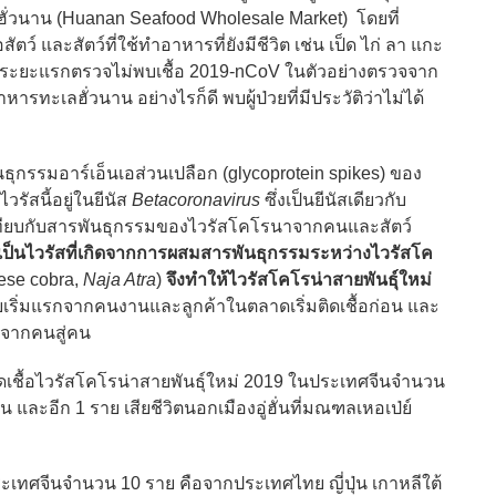
วนาน (Huanan Seafood Wholesale Market) โดยที่
์ และสัตว์ที่ใช้ทำอาหารที่ยังมีชีวิต เช่น เป็ด ไก่ ลา แกะ
ก แต่ระยะแรกตรวจไม่พบเชื้อ 2019-nCoV ในตัวอย่างตรวจจาก
ทะเลฮั่วนาน อย่างไรก็ดี พบผู้ป่วยที่มีประวัติว่าไม่ได้
อาร์เอ็นเอส่วนเปลือก (glycoprotein spikes) ของ
วรัสนี้อยู่ในยีนัส
Betacoronavirus
ซึ่งเป็นยีนัสเดียวกับ
ทียบกับสารพันธุกรรมของไวรัสโคโรนาจากคนและสัตว์
เป็นไวรัสที่เกิดจากการผสมสารพันธุกรรมระหว่างไวรัสโค
ese cobra,
Naja Atra
)
จึงทำให้ไวรัสโคโรน่าสายพันธุ์ใหม่
เริ่มแรกจากคนงานและลูกค้าในตลาดเริ่มติดเชื้อก่อน และ
่อจากคนสู่คน
เชื้อไวรัสโคโรน่าสายพันธุ์ใหม่ 2019 ในประเทศจีนจำนวน
่น และอีก 1 ราย เสียชีวิตนอกเมืองอู่ฮั่นที่มณฑลเหอเป่ย์
จีนจำนวน 10 ราย คือจากประเทศไทย ญี่ปุ่น เกาหลีใต้