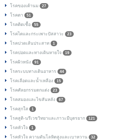
โรคของเต้านม
27
โรคตา
51
โรคติดเชื้อ
55
โรคไตและกระเพาะปัสสาวะ
23
โรคปวดเส้นประสาท
1
โรคปอดและทางเดินหายใจ
19
โรคผิวหนัง
91
โรคระบบทางเดินอาหาร
44
โรคเลือดและน้ำเหลือง
15
โรคศัลยกรรมตกแต่ง
23
โรคสมองและไขสันหลัง
67
โรคสุกใส
1
โรคสูติ-นรีเวชวิทยาและภาวะมีบุตรยาก
121
โรคหัวใจ
1
โรคหัวใจ ความดันโลหิตสูงและเบาหวาน
32