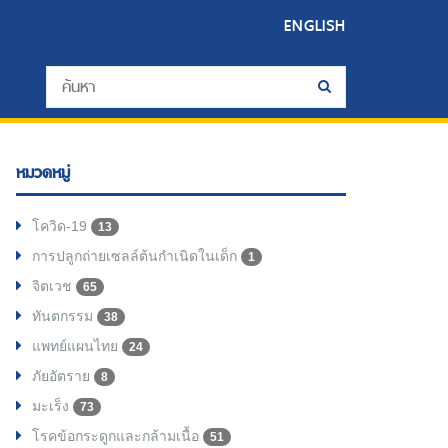
ENGLISH
หมวดหมู่
โควิด-19
13
การปลูกถ่ายเซลล์ต้นกำเนิดในเด็ก
1
จิตเวช
65
ทันตกรรม
38
แพทย์แผนไทย
24
ภัยอัตราย
8
มะเร็ง
73
โรคข้อกระดูกและกล้ามเนื้อ
51