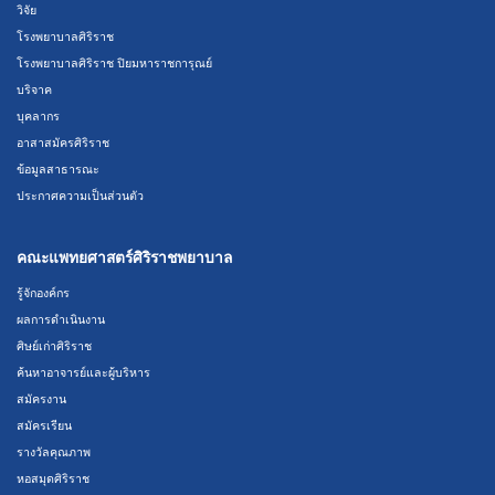
วิจัย
โรงพยาบาลศิริราช
โรงพยาบาลศิริราช ปิยมหาราชการุณย์
บริจาค
บุคลากร
อาสาสมัครศิริราช
ข้อมูลสาธารณะ
ประกาศความเป็นส่วนตัว
คณะแพทยศาสตร์ศิริราชพยาบาล
รู้จักองค์กร
ผลการดำเนินงาน
ศิษย์เก่าศิริราช
ค้นหาอาจารย์และผู้บริหาร
สมัครงาน
สมัครเรียน
รางวัลคุณภาพ
หอสมุดศิริราช