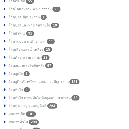
โรคติดเชื้อ
55
โรคไตและกระเพาะปัสสาวะ
23
โรคปวดเส้นประสาท
1
โรคปอดและทางเดินหายใจ
19
โรคผิวหนัง
91
โรคระบบทางเดินอาหาร
44
โรคเลือดและน้ำเหลือง
15
โรคศัลยกรรมตกแต่ง
23
โรคสมองและไขสันหลัง
67
โรคสุกใส
1
โรคสูติ-นรีเวชวิทยาและภาวะมีบุตรยาก
121
โรคหัวใจ
1
โรคหัวใจ ความดันโลหิตสูงและเบาหวาน
32
โรคหู คอ จมูก และภูมิแพ้
264
สุขภาพเด็ก
101
สุขภาพทั่วไป
208