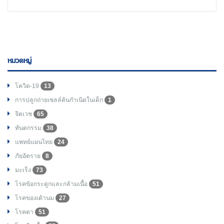
หมวดหมู่
โควิด-19
13
การปลูกถ่ายเซลล์ต้นกำเนิดในเด็ก
1
จิตเวช
65
ทันตกรรม
38
แพทย์แผนไทย
24
ภัยอัตราย
8
มะเร็ง
73
โรคข้อกระดูกและกล้ามเนื้อ
51
โรคของเต้านม
27
โรคตา
51