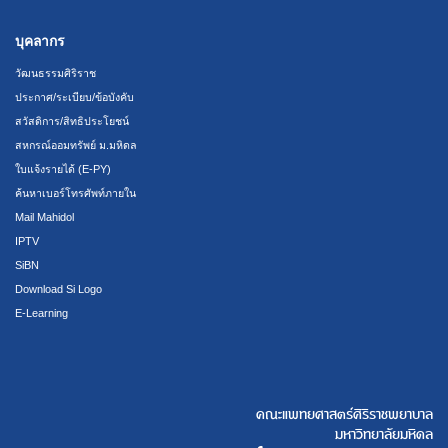
บุคลากร
วัฒนธรรมศิริราช
ประกาศ/ระเบียบ/ข้อบังคับ
สวัสดิการ/สิทธิประโยชน์
สหกรณ์ออมทรัพย์ ม.มหิดล
ใบแจ้งรายได้ (E-PY)
ค้นหาเบอร์โทรศัพท์ภายใน
Mail Mahidol
IPTV
SiBN
Download Si Logo
E-Learning
คณะแพทยศาสตร์ศิริราชพยาบาล
มหาวิทยาลัยมหิดล