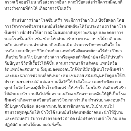
ตรวจเช็คฮอร์โมน หรือส่งตรวจอื่นๆ หากมีข้อสงสัยว่ามีความผิดปกติ
ทางร่างกายที่ทำให้ เกิดอาการซึมเศร้า
สำหรับการรักษาโรคซึมเศร้า ก็จะมีการรักษาใน3 ปัจจัยหลัก โดย
การรักษาทางชีวภาพ แพทย์หรือจิตแพทย์จะให้รับประทานยารักษาโรค
ซึมเศร้า เพื่อปรับให้สารเคมีในสมองกลับสู่ภาวะสมดุล และลดอาการ
ของโรคซึมเศร้า เช่น ช่วยให้กลับมารับประทานอาหารได้ปกติ นอน
หลับ สมาธิความจำกลับมาดีเหมือนเดิม ส่วนการรักษาทางจิตใจ ใน
กรณีประสบปัญหาชีวิตร่วมด้วย แพทย์หรือจิตแพทย์อาจให้คำปรึกษา
เพื่อช่วยกันแก้ไขปัญหาดังกล่าว หรือพูดคุยทำจิตบำบัด เพื่อให้ปรับตัว
กับปัญหาชีวิตที่เรื้อรังได้ดีขึ้น ส่วนการรักษาด้านสังคม แพทย์หรือ
จิตแพทย์จะสอบถาม ถึงมุมมองของคนใกล้ชิดที่มีต่อผู้เป็นโรคซึมเศร้า
และแนะนำการช่วยเหลือที่เหมาะสม เช่นคอย สนับสนุนหรือดูแลให้รับ
ประทานยาอย่างสม่ำเสมอ รวมถึงวิธีให้กำลังใจและคอยรับฟังความ
ทุกข์ ในจิตใจของผู้ที่เป็นโรคซึมเศร้าให้เข้าใจ โดยไม่รีบตัดสินหรือรีบ
ให้คำแนะนำ รวมถึงไม่เพิ่มความเครียด หรือความกดดันให้ผู้ที่เป็นโรค
ซึมเศร้าเกิดความเครียดหรือทุกข์ใจมากกว่าเดิม สำหรับบางครอบครัว
ที่มีปัญหาซับซ้อน ส่งผลกระทบกับสมาชิกหลายคนในบ้านจนไม่
สามารถพูดคุยกันให้เข้าใจได้ แพทย์หรือจิตแพทย์อาจแนะนำให้ผู้ป่วย
และครอบครัว รับการทำครอบครัวบำบัด เพื่อปรับความเข้าใจ กัน และ
ปฏิบัติตัวต่อกันได้เหมาะสมยิ่งขึ้น