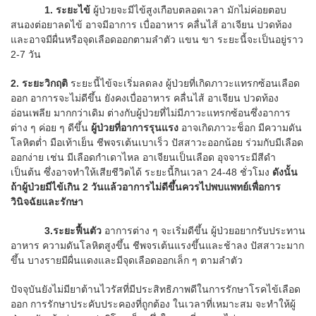
1. ระยะไข้
ผู้ป่วยจะมีไข้สูงเกือบตลอดเวลา มักไม่ค่อยตอบ
สนองต่อยาลดไข้ อาจมีอาการ เบื่ออาหาร คลื่นไส้ อาเจียน ปวดท้อง
และอาจมีผื่นหรือจุดเลือดออกตามลำตัว แขน ขา ระยะนี้จะเป็นอยู่ราว
2-7 วัน
2. ระยะวิกฤติ
ระยะนี้ไข้จะเริ่มลดลง ผู้ป่วยที่เกิดภาวะแทรกซ้อนเลือด
ออก อาการจะไม่ดีขึ้น ยังคงเบื่ออาหาร คลื่นไส้ อาเจียน ปวดท้อง
อ่อนเพลีย มากกว่าเดิม ต่างกับผู้ป่วยที่ไม่มีภาวะแทรกซ้อนซึ่งอาการ
ต่าง ๆ ค่อย ๆ ดีขึ้น
ผู้ป่วยที่อาการรุนแรง
อาจเกิดภาวะช็อก มีความดัน
โลหิตต่ำ มือเท้าเย็น ชีพจรเต้นเบาเร็ว ปัสสาวะออกน้อย ร่วมกับมีเลือด
ออกง่าย เช่น มีเลือดกำเดาไหล อาเจียนเป็นเลือด อุจจาระมีสีดำ
เป็นต้น ซึ่งอาจทำให้เสียชีวิตได้ ระยะนี้กินเวลา 24-48 ชั่วโมง
ดังนั้น
ถ้าผู้ป่วยมีไข้เกิน 2 วันแล้วอาการไม่ดีขึ้นควรไปพบแพทย์เพื่อการ
วินิจฉัยและรักษา
3.ระยะฟื้นตัว
อาการต่าง ๆ จะเริ่มดีขึ้น ผู้ป่วยอยากรับประทาน
อาหาร ความดันโลหิตสูงขึ้น ชีพจรเต้นแรงขึ้นและช้าลง ปัสสาวะมาก
ขึ้น บางรายมีผื่นแดงและมีจุดเลือดออกเล็ก ๆ ตามลำตัว
ปัจจุบันยังไม่มียาต้านไวรัสที่มีประสิทธิภาพดีในการรักษาโรคไข้เลือด
ออก การรักษาประคับประคองที่ถูกต้อง ในเวลาที่เหมาะสม จะทำให้ผู้