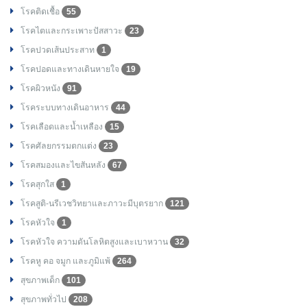
โรคติดเชื้อ
55
โรคไตและกระเพาะปัสสาวะ
23
โรคปวดเส้นประสาท
1
โรคปอดและทางเดินหายใจ
19
โรคผิวหนัง
91
โรคระบบทางเดินอาหาร
44
โรคเลือดและน้ำเหลือง
15
โรคศัลยกรรมตกแต่ง
23
โรคสมองและไขสันหลัง
67
โรคสุกใส
1
โรคสูติ-นรีเวชวิทยาและภาวะมีบุตรยาก
121
โรคหัวใจ
1
โรคหัวใจ ความดันโลหิตสูงและเบาหวาน
32
โรคหู คอ จมูก และภูมิแพ้
264
สุขภาพเด็ก
101
สุขภาพทั่วไป
208