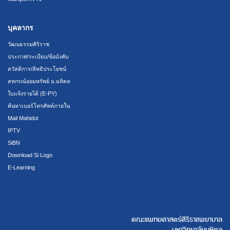
บุคลากร
วัฒนธรรมศิริราช
ประกาศ/ระเบียบ/ข้อบังคับ
สวัสดิการ/สิทธิประโยชน์
สหกรณ์ออมทรัพย์ ม.มหิดล
ใบแจ้งรายได้ (E-PY)
ค้นหาเบอร์โทรศัพท์ภายใน
Mail Mahidol
IPTV
SiBN
Download Si Logo
E-Learning
คณะแพทยศาสตร์ศิริราชพยาบาล
มหาวิทยาลัยมหิดล