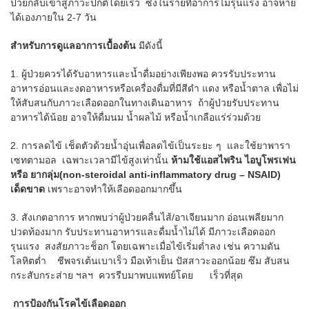
ป่วยกลับเข้าสู่ภาวะปกติโดยเร็ว ซึ่งในรายที่อาการไม่รุนแรง อาจหาย
ได้เองภายใน 2-7 วัน
สำหรับการดูแลอาการเบื้องต้น
มีดังนี้
1. ผู้ป่วยควรได้รับอาหารและนํ้าดื่มอย่างเพียงพอ ควรรับประทาน
อาหารอ่อนและงดอาหารหรือเครื่องดื่มที่มีสีดำ แดง หรือนํ้าตาล เพื่อไม่
ให้สับสนกับภาวะเลือดออกในทางเดินอาหาร ถ้าผู้ป่วยรับประทาน
อาหารได้น้อย อาจให้ดื่มนม นํ้าผลไม้ หรือนํ้าเกลือแร่ร่วมด้วย
2. การลดไข้ เช็ดตัวด้วยน้ำอุ่นเพื่อลดไข้เป็นระยะ ๆ และใช้ยาพารา
เซทตามอล เฉพาะเวลามีไข้สูงเท่านั้น
ห้ามใช้แอสไพริน ไอบูโพรเฟน
หรือ ยากลุ่ม(
non-steroidal anti-inflammatory drug – NSAID)
เด็ดขาด
เพราะอาจทำให้เลือดออกมากขึ้น
3. สังเกตอาการ หากพบว่าผู้ป่วยคลื่นไส้/อาเจียนมาก อ่อนเพลียมาก
ปวดท้องมาก รับประทานอาหารและดื่มน้ำไม่ได้ มีภาวะเลือดออก
รุนแรง สงสัยภาวะช็อก โดยเฉพาะเมื่อไข้เริ่มตํ่าลง เช่น ความดัน
โลหิตต่ำ ชีพจรเต้นเบาเร็ว มือเท้าเย็น ปัสสาวะออกน้อย ซึม สับสน
กระสับกระส่าย ฯลฯ ควรรีบมาพบแพทย์โดย เร็วที่สุด
การป้องกันโรคไข้เลือดออก