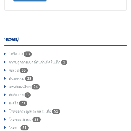
หมวดหมู่
โควิด-19
13
การปลูกถ่ายเซลล์ต้นกำเนิดในเด็ก
1
จิตเวช
65
ทันตกรรม
38
แพทย์แผนไทย
24
ภัยอัตราย
8
มะเร็ง
73
โรคข้อกระดูกและกล้ามเนื้อ
51
โรคของเต้านม
27
โรคตา
51