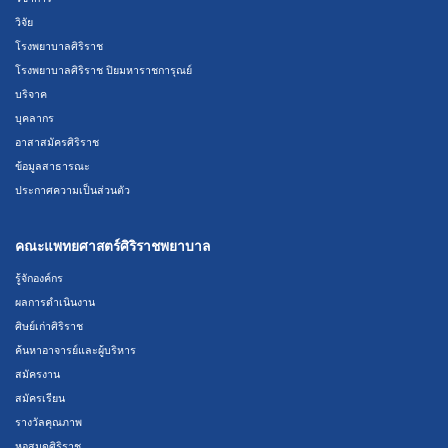
วิจัย
โรงพยาบาลศิริราช
โรงพยาบาลศิริราช ปิยมหาราชการุณย์
บริจาค
บุคลากร
อาสาสมัครศิริราช
ข้อมูลสาธารณะ
ประกาศความเป็นส่วนตัว
คณะแพทยศาสตร์ศิริราชพยาบาล
รู้จักองค์กร
ผลการดำเนินงาน
ศิษย์เก่าศิริราช
ค้นหาอาจารย์และผู้บริหาร
สมัครงาน
สมัครเรียน
รางวัลคุณภาพ
หอสมุดศิริราช