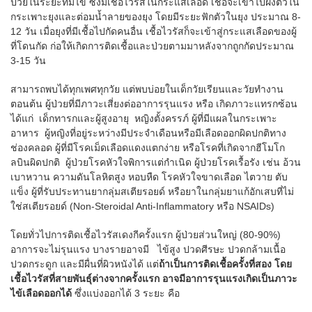
ป่วยในระยะที่มีไข้ ซึ่งมีเชื้อไวรัสในกระแสเลือด เชื้อจะเข้าไปฝังตัวใน
กระเพาะยุงและต่อมน้ำลายของยุง โดยมีระยะฟักตัวในยุง ประมาณ 8-
12 วัน เมื่อยุงที่มีเชื้อไปกัดคนอื่น เชื้อไวรัสก็จะเข้าสู่กระแสเลือดของผู้
ที่โดนกัด ก่อให้เกิดการติดเชื้อและป่วยตามมาหลังจากถูกกัดประมาณ
3-15 วัน
สามารถพบได้ทุกเพศทุกวัย แต่พบบ่อยในเด็กวัยเรียนและวัยทำงาน
ตอนต้น ผู้ป่วยที่มีภาวะเสี่ยงต่ออาการรุนแรง หรือ เกิดภาวะแทรกซ้อน
ได้แก่ เด็กทารกและผู้สูงอายุ หญิงตั้งครรภ์ ผู้ที่มีแผลในกระเพาะ
อาหาร ผู้หญิงที่อยู่ระหว่างมีประจำเดือนหรือมีเลือดออกผิดปกติทาง
ช่องคลอด ผู้ที่มีโรคเม็ดเลือดแดงแตกง่าย หรือโรคที่เกิดจากฮีโมโก
ลบินผิดปกติ ผู้ป่วยโรคหัวใจพิการแต่กำเนิด ผู้ป่วยโรคเรื้อรัง เช่น อ้วน
เบาหวาน ความดันโลหิตสูง หอบหืด โรคหัวใจขาดเลือด ไตวาย ตับ
แข็ง ผู้ที่รับประทานยากลุ่มสเตียรอยด์ หรือยาในกลุ่มยาแก้อักเสบที่ไม่
ใช่สเตียรอยด์ (Non-Steroidal Anti-Inflammatory หรือ NSAIDs)
โดยทั่วไปการติดเชื้อไวรัสเดงกีครั้งแรก ผู้ป่วยส่วนใหญ่ (80-90%)
อาการจะไม่รุนแรง บางรายอาจมี ไข้สูง ปวดศีรษะ ปวดกล้ามเนื้อ
ปวดกระดูก และมีผื่นที่ผิวหนังได้ แต่
ถ้าเป็นการติดเชื้อครั้งที่สอง โดย
เชื้อไวรัสที่สายพันธุ์ต่างจากครั้งแรก อาจมีอาการรุนแรงเกิดเป็นภาวะ
ไข้เลือดออกได้
ซึ่งแบ่งออกได้ 3 ระยะ คือ