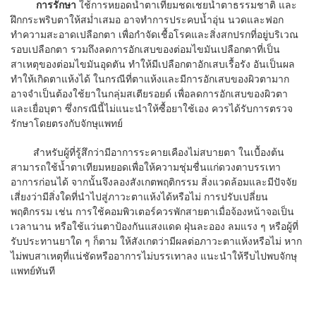
การรักษา
ใช้การหยอดน้ำตาเทียมชดเชยน้ำตาธรรมชาติ และ
ฝึกกระพริบตาให้สม่ำเสมอ อาจทำการประคบน้ำอุ่น นวดและฟอก
ทำความสะอาดเปลือกตา เพื่อกำจัดเชื้อโรคและสิ่งสกปรกที่อยู่บริเวณ
รอบเปลือกตา รวมถึงลดการอักเสบของต่อมไขมันเปลือกตาที่เป็น
สาเหตุของต่อมไขมันอุดตัน ทำให้มีเปลือกตาอักเสบเรื้อรัง อันเป็นผล
ทำให้เกิดตาแห้งได้ ในกรณีที่ตาแห้งและมีการอักเสบของผิวตามาก
อาจจำเป็นต้องใช้ยาในกลุ่มสเตียรอยด์ เพื่อลดการอักเสบของผิวตา
และเยื่อบุตา ซึ่งกรณีนี้ไม่แนะนำให้ซื้อยาใช้เอง ควรได้รับการตรวจ
รักษาโดยตรงกับจักษุแพทย์
สำหรับผู้ที่รู้สึกว่ามีอาการระคายเคืองไม่สบายตา ในเบื้องต้น
สามารถใช้น้ำตาเทียมหยอดเพื่อให้ความชุ่มชื่นแก่ดวงตาบรรเทา
อาการก่อนได้ จากนั้นจึงลองสังเกตพฤติกรรม สิ่งแวดล้อมและมีปัจจัย
เสี่ยงว่ามีสิ่งใดที่นำไปสู่ภาวะตาแห้งได้หรือไม่ การปรับเปลี่ยน
พฤติกรรม เช่น การใช้คอมพิวเตอร์ควรพักสายตาเมื่อจ้องหน้าจอเป็น
เวลานาน หรือใช้แว่นตาป้องกันแสงแดด ฝุ่นละออง ลมแรง ๆ หรือผู้ที่
รับประทานยาใด ๆ ก็ตาม ให้สังเกตว่ามีผลต่อภาวะตาแห้งหรือไม่ หาก
ไม่พบสาเหตุที่แน่ชัดหรืออาการไม่บรรเทาลง แนะนำให้รีบไปพบจักษุ
แพทย์ทันที