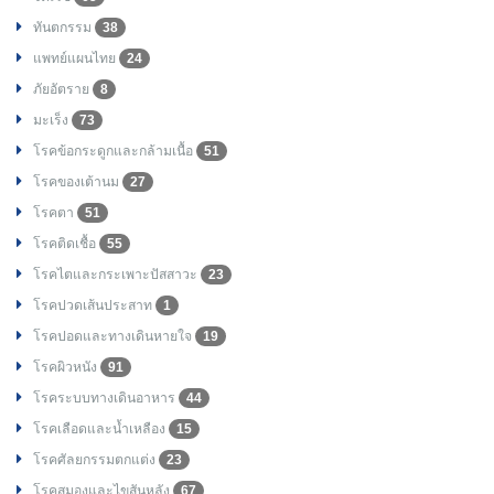
ทันตกรรม
38
แพทย์แผนไทย
24
ภัยอัตราย
8
มะเร็ง
73
โรคข้อกระดูกและกล้ามเนื้อ
51
โรคของเต้านม
27
โรคตา
51
โรคติดเชื้อ
55
โรคไตและกระเพาะปัสสาวะ
23
โรคปวดเส้นประสาท
1
โรคปอดและทางเดินหายใจ
19
โรคผิวหนัง
91
โรคระบบทางเดินอาหาร
44
โรคเลือดและน้ำเหลือง
15
โรคศัลยกรรมตกแต่ง
23
โรคสมองและไขสันหลัง
67