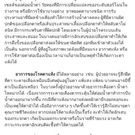
เซลล์ของต่อมน้ำตา วัยทองที่มีการเปลี่ยนแปลงของระดับฮอร์โมนใน
ร่างกาย หรือมีการใช้ยาบางอย่าง ยาหยอดตาบางชนิด การรับ
ประทานยาที่มีผลข้างเคียงทำให้การสร้างน้ำตาลดลง ผู้ที่มีความผิด
ปกติของเปลือกตาหรือเส้นประสาทมาเลี้ยงเปลือกตาทำให้หลับตาไม่
สนิท มีการกระพริบตาที่ผิดปกติ โดยเฉพาะในผู้ป่วยโรคระบบเส้น
ประสาทและสมอง ในบางคนอาจมีการอักเสบของเปลือกตาทำให้เกิด
การดึงรั้งของเปลือกตาส่งผลให้ขนตาผิดทิศ งอกทิ่มเข้าตาตัวเองได้
เป็นต้น นอกจากนี้ ผู้ที่อยู่ในสภาพแวดล้อมที่มีลมแรง อากาศแห้ง หรือ
การใช้สายตาต่อเนื่องเป็นเวลานานก็อาจเป็นเหตุทำให้เกิดภาวะตา
แห้งได้
อาการของโรคตาแห้ง
มีได้หลายอย่าง เช่น ผู้ป่วยอาจจะรู้สึกฝืด
ที่ตา ระคายเคืองเหมือนมีเศษฝุ่นอยู่ในตา แพ้แสง แพ้ลม บางคนอาจมีขี้
ตาเป็นเมือกเหนียว ในบางครั้งผู้ป่วยอาจมาด้วยอาการเคืองตา น้ำตา
ไหลมากได้ เนื่องจากการระคายเคืองตากระตุ้นให้ต่อมน้ำตาทำการบีบ
น้ำตาออกมามากขึ้น กรณีที่ตาแห้งมากอาจส่งผลผิวตามีรอยถลอกและ
เป็นเหตุให้ตามัวได้ เมื่อมีอาการต่าง ๆ เกิดขึ้นทำให้เรารู้สึกไม่สบายตา
คุณภาพชีวิตแย่ลง หากปล่อยให้ตาแห้งเป็นเรื้อรัง จะทำให้เกิดอักเสบ
ของกระจกตา เกิดเป็นแผลกระจกตาหรือในรายที่ร้ายแรง อาจเกิด
ภาวะกระจกตาอักเสบติดเชื้อทำให้ตาบอดได้