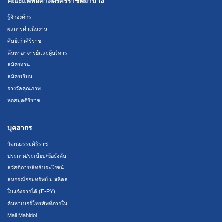
คณะแพทยศาสตร์ศิริราชพยาบาล
รู้จักองค์กร
ผลการดำเนินงาน
ศิษย์เก่าศิริราช
ค้นหาอาจารย์และผู้บริหาร
สมัครงาน
สมัครเรียน
รางวัลคุณภาพ
หอสมุดศิริราช
บุคลากร
วัฒนธรรมศิริราช
ประกาศ/ระเบียบ/ข้อบังคับ
สวัสดิการ/สิทธิประโยชน์
สหกรณ์ออมทรัพย์ ม.มหิดล
ใบแจ้งรายได้ (E-PY)
ค้นหาเบอร์โทรศัพท์ภายใน
Mail Mahidol