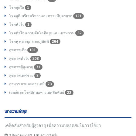
โรคสุกใส
1
โรคสูติ-นรีเวชวิทยาและภาวะมีบุตรยาก
121
โรคหัวใจ
1
โรคหัวใจ ความดันโลหิตสูงและเบาหวาน
32
โรคหู คอ จมูก และภูมิแพ้
264
สุขภาพเด็ก
101
สุขภาพทั่วไป
208
สุขภาพผู้สูงอายุ
31
สุขภาพเพศชาย
8
อาหาร ยาและสารเคมี
73
เอดส์และโรคติดต่อทางเพศสัมพันธ์
22
บทความล่าสุด
เคล็ดลับสำหรับผู้สูงอายุ เพื่อความปลอดภัยในการใช้ยา
3 สิงหาคม 2569
อ่าน 93 ครั้ง