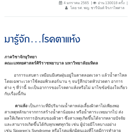
4 มกราคม 2565
อ่าน 130018 ครั้ง
โดย รศ. พญ. ชารีนันท์ จิรภาไพศาล
มารู้จัก...โรคตาแห้ง
ภาควิชาจักษุวิทยา
คณะแพทยศาสตร์ศิริราชพยาบาล มหาวิทยาลัยมหิดล
อาการแสบตา เหมือนมีเศษฝุ่นอยู่ในตาตลอดเวลา แล้วน้ำตาไหล
โดยเฉพาะเวลาใช้คอมพิวเตอร์นาน ๆ จนรู้สึกปวดหัวปวดตา อาการ
ต่าง ๆ ที่ว่านี้ จะเป็นอาการของโรคตาแห้งหรือไม่ มาไขข้อข้องใจเกี่ยว
กับเรื่องนี้กัน
ตาแห้ง
เป็นภาวะที่มีปริมาณน้ำตาหล่อเลี้ยงผิวตาไม่เพียงพอ
สาเหตุหลักมาจากการสร้างน้ำตาน้อยลง หรือน้ำตาระเหยมากไป ส่ง
ผลให้เกิดจากการอักเสบของผิวตา ซึ่งสาเหตุเกิดขึ้นได้จากหลายปัจจัย
และสามารถเกิดขึ้นได้กับทุกเพศทุกวัย เช่น ผู้ป่วยมีโรคบางอย่าง
เช่น Sjogren’s Syndrome หรือโรคแพ้ภูมิตนเองที่โรคมีการทำลาย