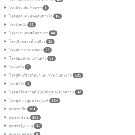
โรคปวดเส้นประสาท
1
โรคปอดและทางเดินหายใจ
19
โรคผิวหนัง
91
โรคระบบทางเดินอาหาร
44
โรคเลือดและน้ำเหลือง
15
โรคศัลยกรรมตกแต่ง
23
โรคสมองและไขสันหลัง
67
โรคสุกใส
1
โรคสูติ-นรีเวชวิทยาและภาวะมีบุตรยาก
121
โรคหัวใจ
1
โรคหัวใจ ความดันโลหิตสูงและเบาหวาน
32
โรคหู คอ จมูก และภูมิแพ้
264
สุขภาพเด็ก
101
สุขภาพทั่วไป
208
สุขภาพผู้สูงอายุ
31
สุขภาพเพศชาย
8