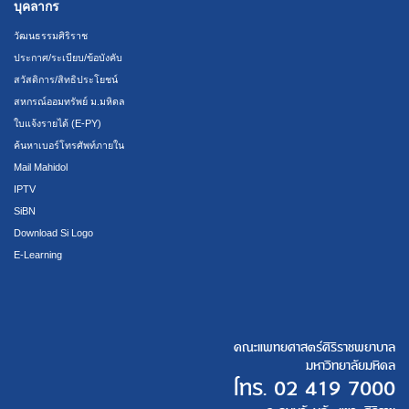
บุคลากร
วัฒนธรรมศิริราช
ประกาศ/ระเบียบ/ข้อบังคับ
สวัสดิการ/สิทธิประโยชน์
สหกรณ์ออมทรัพย์ ม.มหิดล
ใบแจ้งรายได้ (E-PY)
ค้นหาเบอร์โทรศัพท์ภายใน
Mail Mahidol
IPTV
SiBN
Download Si Logo
E-Learning
คณะแพทยศาสตร์ศิริราชพยาบาล
มหาวิทยาลัยมหิดล
โทร.
02 419 7000