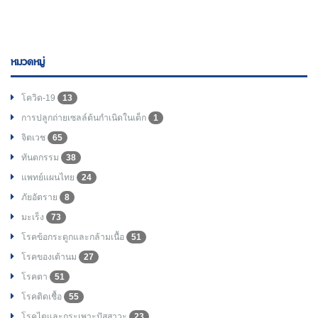
หมวดหมู่
โควิด-19
13
การปลูกถ่ายเซลล์ต้นกำเนิดในเด็ก
1
จิตเวช
65
ทันตกรรม
38
แพทย์แผนไทย
24
ภัยอัตราย
8
มะเร็ง
73
โรคข้อกระดูกและกล้ามเนื้อ
51
โรคของเต้านม
27
โรคตา
51
โรคติดเชื้อ
55
โรคไตและกระเพาะปัสสาวะ
23