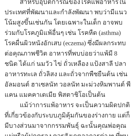
สำหรับอุบัติการณ์ของโรคแพ้อาหารใน
ประเทศที่พัฒนาและกำลังพัฒนา พบว่ามีแนว
โน้มสูงขึ้นเช่นกัน โดยเฉพาะในเด็ก อาจพบ
ร่วมกับโรคภูมิแพ้อื่นๆ เช่น โรคหืด (asthma)
โรคผื่นผิวหนังอักเสบ (eczema) ซึ่งมีผลกระทบ
ต่อคุณภาพชีวิต อาหารที่พบบ่อยว่าแพ้มี 8
ชนิด ได้แก่ นมวัว ไข่ ถั่วเหลือง แป้งสาลี ปลา
อาหารทะเล ถั่วลิสง และถั่วจากพืชยืนต้น เช่น
อัลมอนต์ ฮาเซลนัท วอลนัท มะม่วงหิมพานต์ พี
แคน แมคคาเดเมีย พิสตาชิโอเป็นต้น
แม้ว่าการแพ้อาหาร จะเป็นความผิดปกติ
ที่เกี่ยวข้องกับระบบภูมิคุ้มกันของร่างกาย แต่ก็
มีบางส่วนมาจากกรรมพันธุ์ ฉะนั้นคุณพ่อคุณ
แม่หรือผู้ปกครอง ควรสังเกตอาการต่างๆ ที่พบ