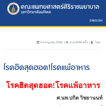
ENGLISH
6 กรกฎาคม 2558
อ่าน 9040 ครั้ง
โดย
โรคฮิตสุดฮอต!โรคแพ้อาหาร
โรคฮิตสุดฮอต
!
โรคแพ้อาหาร
ศ.นพ.ปกิต วิชยานนท์