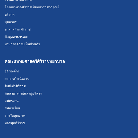
โรงพยาบาลศิริราช ปิยมหาราชการุณย์
บริจาค
บุคลากร
อาสาสมัครศิริราช
ข้อมูลสาธารณะ
ประกาศความเป็นส่วนตัว
คณะแพทยศาสตร์ศิริราชพยาบาล
รู้จักองค์กร
ผลการดำเนินงาน
ศิษย์เก่าศิริราช
ค้นหาอาจารย์และผู้บริหาร
สมัครงาน
สมัครเรียน
รางวัลคุณภาพ
หอสมุดศิริราช