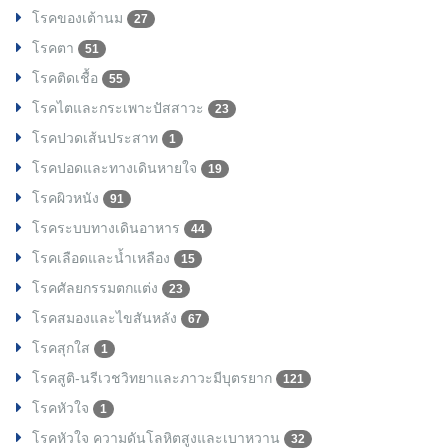
โรคของเต้านม
27
โรคตา
51
โรคติดเชื้อ
55
โรคไตและกระเพาะปัสสาวะ
23
โรคปวดเส้นประสาท
1
โรคปอดและทางเดินหายใจ
19
โรคผิวหนัง
91
โรคระบบทางเดินอาหาร
44
โรคเลือดและน้ำเหลือง
15
โรคศัลยกรรมตกแต่ง
23
โรคสมองและไขสันหลัง
67
โรคสุกใส
1
โรคสูติ-นรีเวชวิทยาและภาวะมีบุตรยาก
121
โรคหัวใจ
1
โรคหัวใจ ความดันโลหิตสูงและเบาหวาน
32