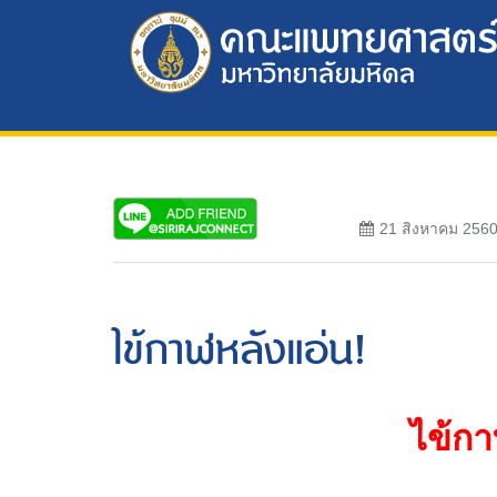
21 สิงหาคม 256
ไข้กาฬหลังแอ่น!
ไข้กา