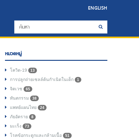
ENGLISH
หมวดหมู่
โควิด-19
13
การปลูกถ่ายเซลล์ต้นกำเนิดในเด็ก
1
จิตเวช
65
ทันตกรรม
38
แพทย์แผนไทย
24
ภัยอัตราย
8
มะเร็ง
73
โรคข้อกระดูกและกล้ามเนื้อ
51