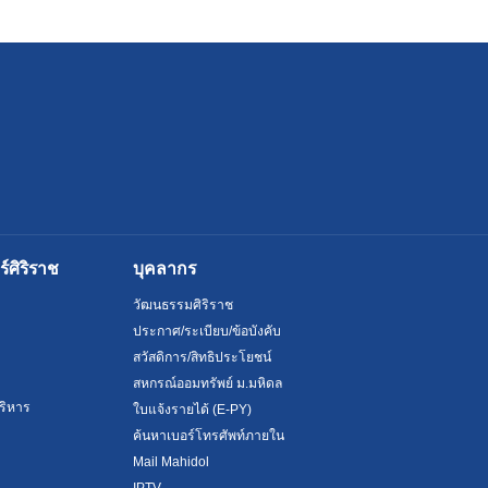
ศิริราช
บุคลากร
วัฒนธรรมศิริราช
ประกาศ/ระเบียบ/ข้อบังคับ
สวัสดิการ/สิทธิประโยชน์
สหกรณ์ออมทรัพย์ ม.มหิดล
ริหาร
ใบแจ้งรายได้ (E-PY)
ค้นหาเบอร์โทรศัพท์ภายใน
Mail Mahidol