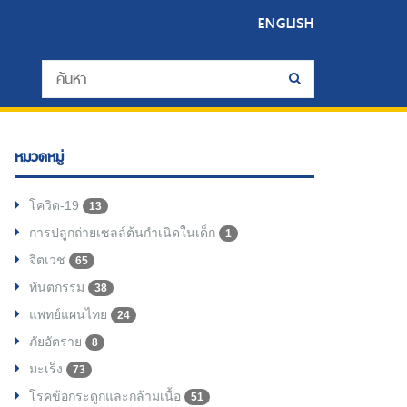
ENGLISH
หมวดหมู่
โควิด-19
13
การปลูกถ่ายเซลล์ต้นกำเนิดในเด็ก
1
จิตเวช
65
ทันตกรรม
38
แพทย์แผนไทย
24
ภัยอัตราย
8
มะเร็ง
73
โรคข้อกระดูกและกล้ามเนื้อ
51