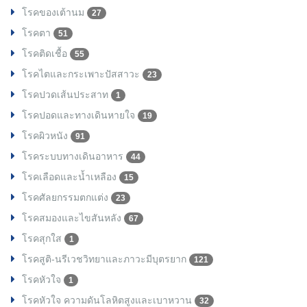
โรคของเต้านม
27
โรคตา
51
โรคติดเชื้อ
55
โรคไตและกระเพาะปัสสาวะ
23
โรคปวดเส้นประสาท
1
โรคปอดและทางเดินหายใจ
19
โรคผิวหนัง
91
โรคระบบทางเดินอาหาร
44
โรคเลือดและน้ำเหลือง
15
โรคศัลยกรรมตกแต่ง
23
โรคสมองและไขสันหลัง
67
โรคสุกใส
1
โรคสูติ-นรีเวชวิทยาและภาวะมีบุตรยาก
121
โรคหัวใจ
1
โรคหัวใจ ความดันโลหิตสูงและเบาหวาน
32