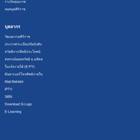
รางวัลคุณภาพ
หอสมุดศิริราช
บุคลากร
วัฒนธรรมศิริราช
ประกาศ/ระเบียบ/ข้อบังคับ
สวัสดิการ/สิทธิประโยชน์
สหกรณ์ออมทรัพย์ ม.มหิดล
ใบแจ้งรายได้ (E-PY)
ค้นหาเบอร์โทรศัพท์ภายใน
Mail Mahidol
IPTV
SiBN
Download Si Logo
E-Learning