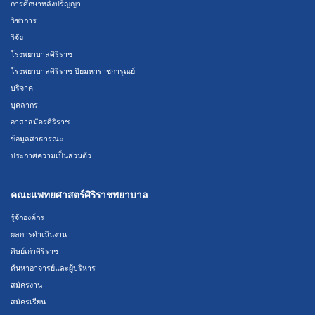
การศึกษาหลังปริญญา
วิชาการ
วิจัย
โรงพยาบาลศิริราช
โรงพยาบาลศิริราช ปิยมหาราชการุณย์
บริจาค
บุคลากร
อาสาสมัครศิริราช
ข้อมูลสาธารณะ
ประกาศความเป็นส่วนตัว
คณะแพทยศาสตร์ศิริราชพยาบาล
รู้จักองค์กร
ผลการดำเนินงาน
ศิษย์เก่าศิริราช
ค้นหาอาจารย์และผู้บริหาร
สมัครงาน
สมัครเรียน