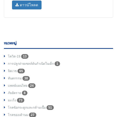
ดาวน์โหลด
หมวดหมู่
โควิด-19
13
การปลูกถ่ายเซลล์ต้นกำเนิดในเด็ก
1
จิตเวช
65
ทันตกรรม
38
แพทย์แผนไทย
24
ภัยอัตราย
8
มะเร็ง
73
โรคข้อกระดูกและกล้ามเนื้อ
51
โรคของเต้านม
27