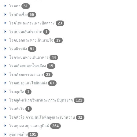
โรคตา
51
โรคติดเชื้อ
55
โรคไตและกระเพาะปัสสาวะ
23
โรคปวดเส้นประสาท
1
โรคปอดและทางเดินหายใจ
19
โรคผิวหนัง
91
โรคระบบทางเดินอาหาร
44
โรคเลือดและน้ำเหลือง
15
โรคศัลยกรรมตกแต่ง
23
โรคสมองและไขสันหลัง
67
โรคสุกใส
1
โรคสูติ-นรีเวชวิทยาและภาวะมีบุตรยาก
121
โรคหัวใจ
1
โรคหัวใจ ความดันโลหิตสูงและเบาหวาน
32
โรคหู คอ จมูก และภูมิแพ้
264
สุขภาพเด็ก
101