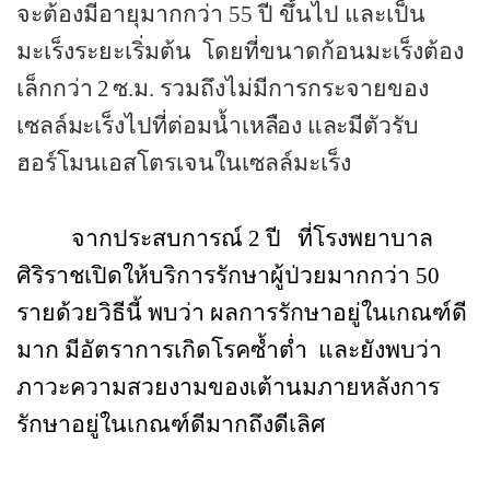
จะต้องมีอายุมากกว่า 55 ปี ขึ้นไป และเป็น
มะเร็งระยะเริ่มต้น
โดยที่ขนาดก้อนมะเร็งต้อง
เล็กกว่า
2
ซ.ม. รวมถึงไม่มีการกระจายของ
เซลล์
ม
ะเร็งไปที่ต่อมน้ำเห
ลื
อง แ
ล
ะมีตัวรับ
ฮอร์โมนเอสโตรเจนในเซลล์มะเร็ง
จากประสบการณ์ 2 ปี
ที่โรงพยาบาล
ศิริราชเปิดให้บริการรักษาผู้ป่วยมากกว่า 50
รายด้วยวิธีนี้
พบว่า ผลการรักษาอยู่ในเกณฑ์ดี
มาก มีอัตราการเกิดโรคซ้ำต่ำ
และยังพบว่า
ภาวะความสวยงามของเต้านมภายหลังการ
รักษาอยู่ในเกณฑ์ดีมากถึงดีเลิศ