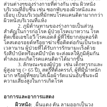
ส่วนต่างๆของร่างกายที่ต่างกัน เช่น ผิวหนัง
บริเวณที่อับชื้น เช่น ซอกพับของผิวหนังและ
เยื่อบุ เป็นบริเวณที่มักพบโรคแคนดิดามากกว่า
ผิวหนังบริเวณที่แห้ง
2. ภูมิต้านทานของร่างกายเป็นส่วน
สำคัญในการก่อโรค ผู้ป่วยโรคเบาหวาน โรค
ติดเชื้อเอชไอวี
/
โรคเอดส์ ผู้ที่ใช้ยากลุ่มคอร์ติ
โคสเตอรอยด์หรือยาฆ่าเชื้อติดต่อกันเป็นระยะ
เวลานาน ผู้ป่วยที่ได้รับการรักษามะเร็งด้วย
รังสีบำบัดหรือเคมีบำบัด จะส่งผลให้ภูมิคุ้มกัน
ต่ำลงและเกิดโรคแคนดิดาได้มากขึ้น
3. ลักษณะของผู้ป่วย
เช่น เด็กทารกและ
ผู้สูงอายุ
(> 65
ปี), สตรีที่ตั้งครรภ์, ผู้ที่มีน้ำหนัก
มาก หรือผู้ที่ชอบใส่เนื้อผ้ารัดแน่นอับชื้นจะมี
ความเสี่ยงสูงในการเกิดโรค
อาการและอาการแสดง
ผิวหนัง
:
ผื่นแดง คัน ลามออกเป็นวง