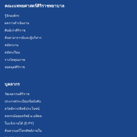
คณะแพทยศาสตร์ศิริราชพยาบาล
รู้จักองค์กร
ผลการดำเนินงาน
ศิษย์เก่าศิริราช
ค้นหาอาจารย์และผู้บริหาร
สมัครงาน
สมัครเรียน
รางวัลคุณภาพ
หอสมุดศิริราช
บุคลากร
วัฒนธรรมศิริราช
ประกาศ/ระเบียบ/ข้อบังคับ
สวัสดิการ/สิทธิประโยชน์
สหกรณ์ออมทรัพย์ ม.มหิดล
ใบแจ้งรายได้ (E-PY)
ค้นหาเบอร์โทรศัพท์ภายใน