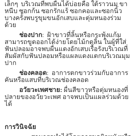
เล็กๆ
บริเวณที่พบผื่นได้บ่อยคือ ใต้ราวนม ขา
หนีบ ซอกก้น ซอกรักแร้ ซอกคอและซอกนิ้ว
บางครั้งพบรูขุมขนอักเสบและตุ่มหนองร่วม
ด้วย
ช่องปาก
:
ฝ้าขาวที่ลิ้นหรือกระพุ้งแก้ม
สามารถขูดออกได้ง่ายโดยไม้กดลิ้น ในผู้ที่ใส่
ฟันปลอมอาจพบผื่นแดงอักเสบเรื้อรังบริเวณที่
สัมผัสกับฟันปลอมหรือแผลแดงแตกบริเวณมุม
ปาก
ช่องคลอด
:
อาการตกขาวร่วมกับอาการ
คันหรือแสบที่บริเวณช่องคลอด
อวัยวะเพศชาย
:
ผื่นสีขาวหรือตุ่มหนองที่
ปลายของอวัยวะเพศ อาจพบเป็นแผลร่วมด้วย
ได้
การวินิจฉัย