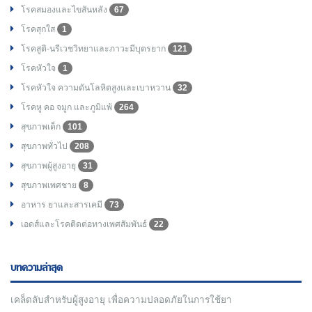
โรคสมองและไขสันหลัง
67
โรคสุกใส
1
โรคสูติ-นรีเวชวิทยาและภาวะมีบุตรยาก
121
โรคหัวใจ
1
โรคหัวใจ ความดันโลหิตสูงและเบาหวาน
32
โรคหู คอ จมูก และภูมิแพ้
264
สุขภาพเด็ก
101
สุขภาพทั่วไป
208
สุขภาพผู้สูงอายุ
31
สุขภาพเพศชาย
8
อาหาร ยาและสารเคมี
73
เอดส์และโรคติดต่อทางเพศสัมพันธ์
22
บทความล่าสุด
เคล็ดลับสำหรับผู้สูงอายุ เพื่อความปลอดภัยในการใช้ยา