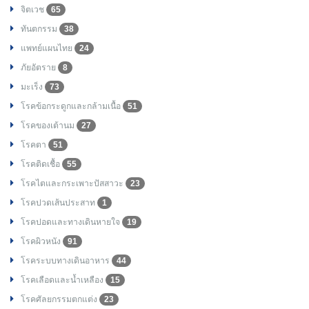
จิตเวช
65
ทันตกรรม
38
แพทย์แผนไทย
24
ภัยอัตราย
8
มะเร็ง
73
โรคข้อกระดูกและกล้ามเนื้อ
51
โรคของเต้านม
27
โรคตา
51
โรคติดเชื้อ
55
โรคไตและกระเพาะปัสสาวะ
23
โรคปวดเส้นประสาท
1
โรคปอดและทางเดินหายใจ
19
โรคผิวหนัง
91
โรคระบบทางเดินอาหาร
44
โรคเลือดและน้ำเหลือง
15
โรคศัลยกรรมตกแต่ง
23