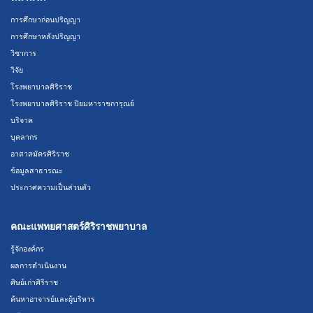
การศึกษาก่อนปริญญา
การศึกษาหลังปริญญา
วิชาการ
วิจัย
โรงพยาบาลศิริราช
โรงพยาบาลศิริราช ปิยมหาราชการุณย์
บริจาค
บุคลากร
อาสาสมัครศิริราช
ข้อมูลสาธารณะ
ประกาศความเป็นส่วนตัว
คณะแพทยศาสตร์ศิริราชพยาบาล
รู้จักองค์กร
ผลการดำเนินงาน
ศิษย์เก่าศิริราช
ค้นหาอาจารย์และผู้บริหาร