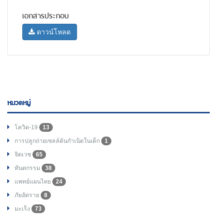
เอกสารประกอบ
ดาวน์โหลด
หมวดหมู่
โควิด-19
13
การปลูกถ่ายเซลล์ต้นกำเนิดในเด็ก
1
จิตเวช
65
ทันตกรรม
38
แพทย์แผนไทย
24
ภัยอัตราย
8
มะเร็ง
73