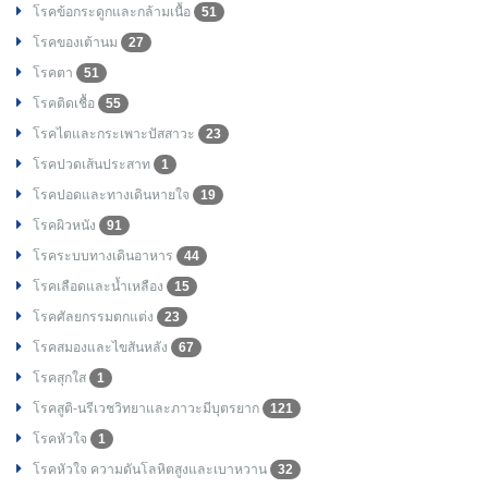
โรคข้อกระดูกและกล้ามเนื้อ
51
โรคของเต้านม
27
โรคตา
51
โรคติดเชื้อ
55
โรคไตและกระเพาะปัสสาวะ
23
โรคปวดเส้นประสาท
1
โรคปอดและทางเดินหายใจ
19
โรคผิวหนัง
91
โรคระบบทางเดินอาหาร
44
โรคเลือดและน้ำเหลือง
15
โรคศัลยกรรมตกแต่ง
23
โรคสมองและไขสันหลัง
67
โรคสุกใส
1
โรคสูติ-นรีเวชวิทยาและภาวะมีบุตรยาก
121
โรคหัวใจ
1
โรคหัวใจ ความดันโลหิตสูงและเบาหวาน
32