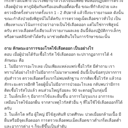
กระทำได้เฉพาะในโรงพยาบาลโรงเรียนแพทย์ ที่มีห้องปฏิบัติการตรวจ
เลือดผู้ป่วย หาภูมิคุ้มกันหรือแอนติบอดี้ต่อเชื้อ ขณะที่กำลังป่วย และ
ตรวจอีกครั้งห่างจากครั้งแรก 1 - 2 สัปดาห์ แล้วจึงจะรายงานผล ดังนั้น
ขณะกำลังป่วยยังพิสูจน์ไม่ได้ครับ การตรวจดูเม็ดเลือดขาวทั่วไป เป็น
เพียงหาแนวโน้มการป่วยว่าอาจเป็นไข้เลือดออก แต่ไม่ใช่การพิสูจน์
ครับ ตรวจเลือดครั้งเดียวแล้วรายงานผลเลย อันนี้ห้องปฏิบัติการเล็กๆ
หรือตามคลินิกทำได้ครับ มาช่วยตัดสินใจในการรักษาขณะนั้น
ถาม ลักษณะอาการของโรคไข้เลือดออก เป็นอย่างไร
ตอบ เมื่อผู้ป่วยได้รับเชื้อไวรัส ไข้เลือดออก จะปรากฏอาการได้ 4
ลักษณะ คือ
1. ไม่มีอาการอะไรเลย เป็นเพียงแหล่งแพร่เชื้อไวรัส มีคำถาม เรา
ทราบได้อย่างไรถ้าไม่มีอาการไม่มาหาแพทย์ อันนี้เป็นข้อสรุปจากการ
สุ่มสำรวจ ตรวจเลือดครั้งแรกไม่พบหลักฐาน การติดเชื้อไวรัส แล้วรอ
สักระยะตรวจอีกที โดยผู้นั้นไม่มีอาการป่วยอะไรเลย กลับพบว่ามีการ
ติดเชื้อไวรัสไปแล้ว คนส่วนใหญ่ร้อยละ 90 จะตกอยู่ในกลุ่มนี้
2. ในเด็กเล็ก ๆ มีอาการไข้และผื่นขึ้น อาการไม่รุนแรง อาการจะ
เหมือนโรคไข้ออกผื่น จากสาเหตุไวรัสตัวอื่น ๆ ที่ไม่ใช้ไข้เลือดออกก็ได้
ครับ
3. ในเด็กโต หรือ ผู้ใหญ่ มีไข้สูงทันที ปวดศีรษะ ปวดเมื่อยกล้ามเนื้อ มี
ผื่นหรือมีจุดเลือดออก การตรวจเลือดพบเม็ดเลือดขาวต่ำเกร็ดเลือดต่ำ
และอาการต่าง ๆ ก็จะดีขึ้นเป็นลำดับ