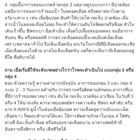
4. กลุ่มนี้อาการตอนแรกคล้ายกลุ่ม 3 แต่อาจดูรุนแรงกว่า มีปวดท้อง
แต่มีอาการของการรั่วของน้ำ ในหลอดเลือด หรือพลาสมาไปตาม
อวัยวะต่าง ๆ เช่น เยื่อหุ้มปอด ตับทำให้บวมโต กดเจ็บ ปวดท้อง เมื่อ
สารน้ำในหลอดเลือดไม่พอ ก็จะทำให้ความดันโลหิตตกหรือช็อค หัวใจ
เต้นเร็วขึ้น ชีพจรเบา มือเท้าเย็น เลือดไปเลี้ยงสมองลดลง จนมีอาการ
สับสน ซึม หรือหมดสติ การตรวจเลือดตอนนี้จะพบมีแต่เม็ดเลือด
เพราะพลาสมารั่วไป จึงเห็นเลือดข้น ยกเว้นในกรณีที่มีเลือดออกจะเสีย
เม็ดเลือดแดงไปด้วย อาจไม่เห็นเลือดข้น แต่ก็ควรเห็นว่ามีเลือดออกอยู่
ที่ใด ที่อธิบายได้
ถาม เมื่อเริ่มมีไข้จะสังเกตอย่างไรว่าโรคจะดำเนินไป แบบกลุ่ม 3 หรือ
กลุ่ม 4
ตอบ ด้วยความรู้ ความสามารถปัจจุบัน อาการของกลุ่ม 3 และ กลุ่ม 4
ระยะ 2 - 3 วันแรก คล้ายกัน การตรวจหรือติดตามลักษณะอาการที่บ่ง
ชี้มีการรั่วของพลาสมา เช่น ตับโต กดเจ็บ ปวดท้อง อาเจียน ในวันที่ 3
หรือ 4 ให้น่าสงสัย ควรมาพบแพทย์ตรวจความดัน ชีพจร คลำตับ หรือ
อาจ X-RAYS ดูน้ำในช่องเยื่อหุ้มปอด ตรวจเลือดดูความข้นและเม็ด
เลือดขาว ก็พอจะทำนายได้และ ให้การติดตามรักษาในกลุ่ม 4 ให้ทัน
ท่วงที มิฉะนั้นถ้าช็อค หรือสมองขาดเลือดนาน มาหาแพทย์ช้ามี
อันตรายถึงพิการ หรือ เสียชีวิตได้