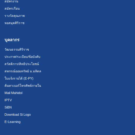
สมัครงาน
สมัครเรียน
รางวัลคุณภาพ
หอสมุดศิริราช
บุคลากร
วัฒนธรรมศิริราช
ประกาศ/ระเบียบ/ข้อบังคับ
สวัสดิการ/สิทธิประโยชน์
สหกรณ์ออมทรัพย์ ม.มหิดล
ใบแจ้งรายได้ (E-PY)
ค้นหาเบอร์โทรศัพท์ภายใน
Mail Mahidol
IPTV
SiBN
Download Si Logo
E-Learning