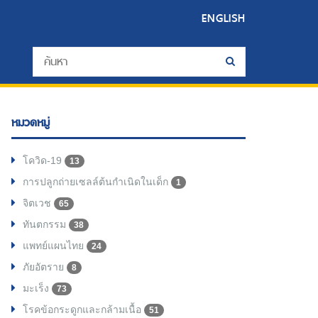
ENGLISH
หมวดหมู่
โควิด-19
13
การปลูกถ่ายเซลล์ต้นกำเนิดในเด็ก
1
จิตเวช
65
ทันตกรรม
38
แพทย์แผนไทย
24
ภัยอัตราย
8
มะเร็ง
73
โรคข้อกระดูกและกล้ามเนื้อ
51