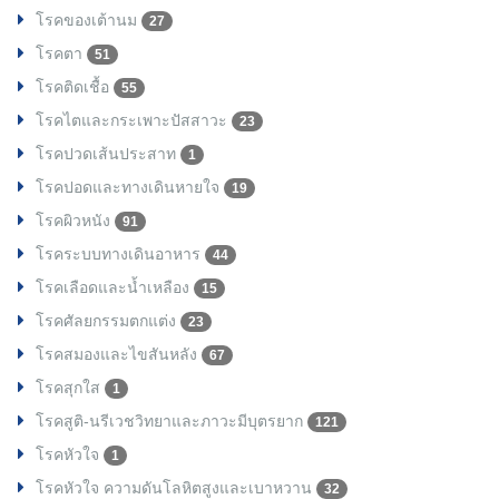
โรคของเต้านม
27
โรคตา
51
โรคติดเชื้อ
55
โรคไตและกระเพาะปัสสาวะ
23
โรคปวดเส้นประสาท
1
โรคปอดและทางเดินหายใจ
19
โรคผิวหนัง
91
โรคระบบทางเดินอาหาร
44
โรคเลือดและน้ำเหลือง
15
โรคศัลยกรรมตกแต่ง
23
โรคสมองและไขสันหลัง
67
โรคสุกใส
1
โรคสูติ-นรีเวชวิทยาและภาวะมีบุตรยาก
121
โรคหัวใจ
1
โรคหัวใจ ความดันโลหิตสูงและเบาหวาน
32