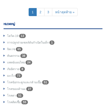
(current)
1
2
3
หน้าสุดท้าย »
หมวดหมู่
โควิด-19
13
การปลูกถ่ายเซลล์ต้นกำเนิดในเด็ก
1
จิตเวช
65
ทันตกรรม
38
แพทย์แผนไทย
24
ภัยอัตราย
8
มะเร็ง
73
โรคข้อกระดูกและกล้ามเนื้อ
51
โรคของเต้านม
27
โรคตา
51
โรคติดเชื้อ
55