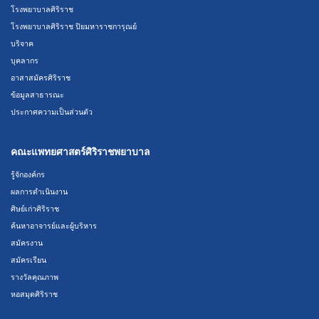
โรงพยาบาลศิริราช
โรงพยาบาลศิริราช ปิยมหาราชการุณย์
บริจาค
บุคลากร
อาสาสมัครศิริราช
ข้อมูลสาธารณะ
ประกาศความเป็นส่วนตัว
คณะแพทยศาสตร์ศิริราชพยาบาล
รู้จักองค์กร
ผลการดำเนินงาน
ศิษย์เก่าศิริราช
ค้นหาอาจารย์และผู้บริหาร
สมัครงาน
สมัครเรียน
รางวัลคุณภาพ
หอสมุดศิริราช