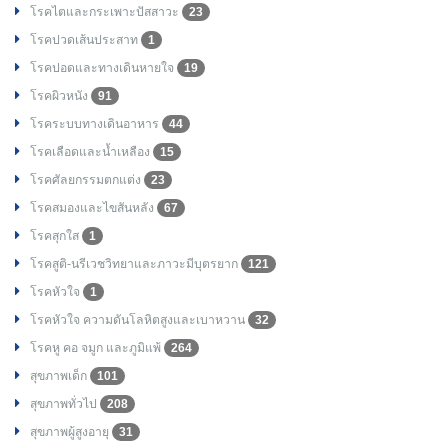
โรคไตและกระเพาะปัสสาวะ
23
โรคปวดเส้นประสาท
1
โรคปอดและทางเดินหายใจ
19
โรคผิวหนัง
91
โรคระบบทางเดินอาหาร
44
โรคเลือดและน้ำเหลือง
15
โรคศัลยกรรมตกแต่ง
23
โรคสมองและไขสันหลัง
67
โรคสุกใส
1
โรคสูติ-นรีเวชวิทยาและภาวะมีบุตรยาก
121
โรคหัวใจ
1
โรคหัวใจ ความดันโลหิตสูงและเบาหวาน
32
โรคหู คอ จมูก และภูมิแพ้
264
สุขภาพเด็ก
101
สุขภาพทั่วไป
208
สุขภาพผู้สูงอายุ
31