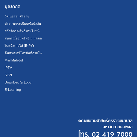
บุคลากร
วัฒนธรรมศิริราช
ประกาศ/ระเบียบ/ข้อบังคับ
สวัสดิการ/สิทธิประโยชน์
สหกรณ์ออมทรัพย์ ม.มหิดล
ใบแจ้งรายได้ (E-PY)
ค้นหาเบอร์โทรศัพท์ภายใน
Mail Mahidol
IPTV
SiBN
Download Si Logo
E-Learning
คณะแพทยศาสตร์ศิริราชพยาบาล
มหาวิทยาลัยมหิดล
โทร.
02 419 7000