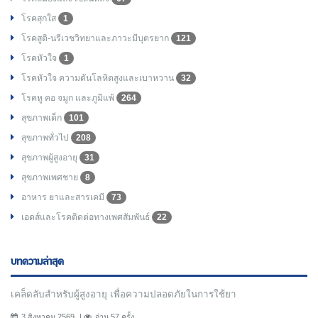
โรคสุกใส
1
โรคสูติ-นรีเวชวิทยาและภาวะมีบุตรยาก
121
โรคหัวใจ
1
โรคหัวใจ ความดันโลหิตสูงและเบาหวาน
32
โรคหู คอ จมูก และภูมิแพ้
264
สุขภาพเด็ก
101
สุขภาพทั่วไป
208
สุขภาพผู้สูงอายุ
31
สุขภาพเพศชาย
8
อาหาร ยาและสารเคมี
73
เอดส์และโรคติดต่อทางเพศสัมพันธ์
22
บทความล่าสุด
เคล็ดลับสำหรับผู้สูงอายุ เพื่อความปลอดภัยในการใช้ยา
3 สิงหาคม 2569
อ่าน 57 ครั้ง