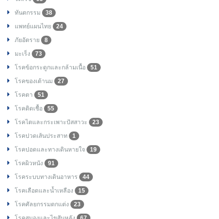
ทันตกรรม
38
แพทย์แผนไทย
24
ภัยอัตราย
8
มะเร็ง
73
โรคข้อกระดูกและกล้ามเนื้อ
51
โรคของเต้านม
27
โรคตา
51
โรคติดเชื้อ
55
โรคไตและกระเพาะปัสสาวะ
23
โรคปวดเส้นประสาท
1
โรคปอดและทางเดินหายใจ
19
โรคผิวหนัง
91
โรคระบบทางเดินอาหาร
44
โรคเลือดและน้ำเหลือง
15
โรคศัลยกรรมตกแต่ง
23
โรคสมองและไขสันหลัง
67