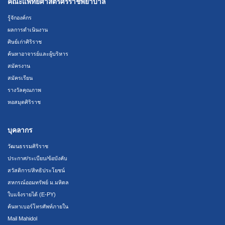
คณะแพทยศาสตร์ศิริราชพยาบาล
รู้จักองค์กร
ผลการดำเนินงาน
ศิษย์เก่าศิริราช
ค้นหาอาจารย์และผู้บริหาร
สมัครงาน
สมัครเรียน
รางวัลคุณภาพ
หอสมุดศิริราช
บุคลากร
วัฒนธรรมศิริราช
ประกาศ/ระเบียบ/ข้อบังคับ
สวัสดิการ/สิทธิประโยชน์
สหกรณ์ออมทรัพย์ ม.มหิดล
ใบแจ้งรายได้ (E-PY)
ค้นหาเบอร์โทรศัพท์ภายใน
Mail Mahidol