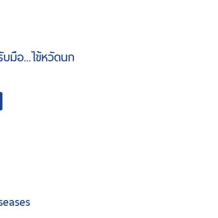
ับมือ...ไข้หวัดนก
seases