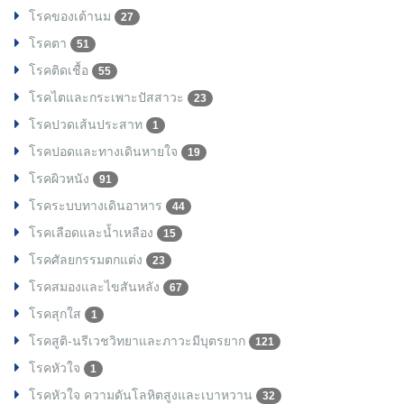
โรคของเต้านม
27
โรคตา
51
โรคติดเชื้อ
55
โรคไตและกระเพาะปัสสาวะ
23
โรคปวดเส้นประสาท
1
โรคปอดและทางเดินหายใจ
19
โรคผิวหนัง
91
โรคระบบทางเดินอาหาร
44
โรคเลือดและน้ำเหลือง
15
โรคศัลยกรรมตกแต่ง
23
โรคสมองและไขสันหลัง
67
โรคสุกใส
1
โรคสูติ-นรีเวชวิทยาและภาวะมีบุตรยาก
121
โรคหัวใจ
1
โรคหัวใจ ความดันโลหิตสูงและเบาหวาน
32