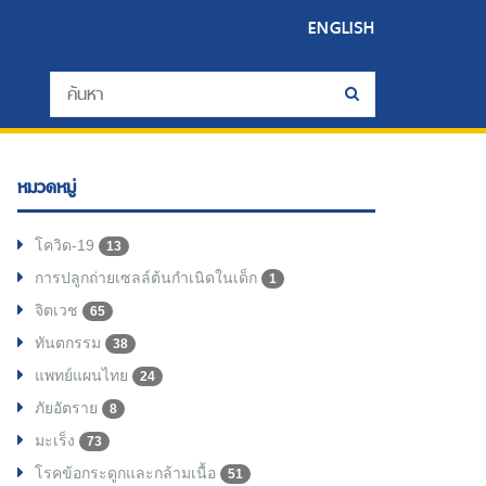
ENGLISH
หมวดหมู่
โควิด-19
13
การปลูกถ่ายเซลล์ต้นกำเนิดในเด็ก
1
จิตเวช
65
ทันตกรรม
38
แพทย์แผนไทย
24
ภัยอัตราย
8
มะเร็ง
73
โรคข้อกระดูกและกล้ามเนื้อ
51