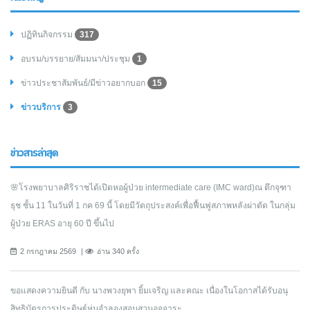
ปฏิทินกิจกรรม
317
อบรม/บรรยาย/สัมมนา/ประชุม
1
ข่าวประชาสัมพันธ์/มีข่าวอยากบอก
15
ข่าวบริการ
3
ข่าวสารล่าสุด
🌸โรงพยาบาลศิริราชได้เปิดหอผู้ป่วย intermediate care (IMC ward)ณ ตึกจุฑา
ธุช ชั้น 11 ในวันที่ 1 กค 69 นี้ โดยมีวัตถุประสงค์เพื่อฟื้นฟูสภาพหลังผ่าตัด ในกลุ่ม
ผู้ป่วย ERAS อายุ 60 ปี ขึ้นไป
2 กรกฎาคม 2569
อ่าน 340 ครั้ง
ขอแสดงความยินดี กับ นางพวงยุพา ยิ้มเจริญ และคณะ เนื่องในโอกาสได้รับอนุ
สิทธิบัตรการประดิษฐ์หุ่นจำลองสอนสวนอุจจาระ