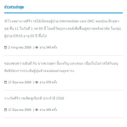
ข่าวสารล่าสุด
🌸โรงพยาบาลศิริราชได้เปิดหอผู้ป่วย intermediate care (IMC ward)ณ ตึกจุฑา
ธุช ชั้น 11 ในวันที่ 1 กค 69 นี้ โดยมีวัตถุประสงค์เพื่อฟื้นฟูสภาพหลังผ่าตัด ในกลุ่ม
ผู้ป่วย ERAS อายุ 60 ปี ขึ้นไป
2 กรกฎาคม 2569
อ่าน 340 ครั้ง
ขอแสดงความยินดี กับ นางพวงยุพา ยิ้มเจริญ และคณะ เนื่องในโอกาสได้รับอนุ
สิทธิบัตรการประดิษฐ์หุ่นจำลองสอนสวนอุจจาระ
17 มิถุนายน 2569
อ่าน 378 ครั้ง
รางวัลศิริราชเชิดชูเกียรติ ประจำปี 2568
17 มิถุนายน 2569
อ่าน 449 ครั้ง