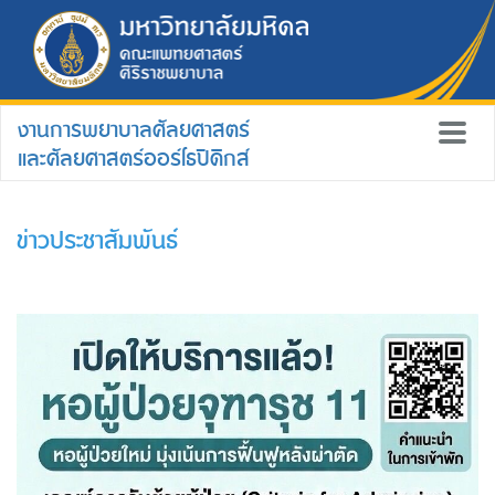
งานการพยาบาลศัลยศาสตร์
และศัลยศาสตร์ออร์โธปิดิกส์
ข่าวประชาสัมพันธ์