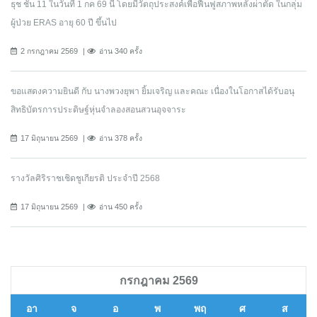
ธุช ชั้น 11 ในวันที่ 1 กค 69 นี้ โดยมีวัตถุประสงค์เพื่อฟื้นฟูสภาพหลังผ่าตัด ในกลุ่ม
ผู้ป่วย ERAS อายุ 60 ปี ขึ้นไป
2 กรกฎาคม 2569
อ่าน 340 ครั้ง
ขอแสดงความยินดี กับ นางพวงยุพา ยิ้มเจริญ และคณะ เนื่องในโอกาสได้รับอนุ
สิทธิบัตรการประดิษฐ์หุ่นจำลองสอนสวนอุจจาระ
17 มิถุนายน 2569
อ่าน 378 ครั้ง
รางวัลศิริราชเชิดชูเกียรติ ประจำปี 2568
17 มิถุนายน 2569
อ่าน 450 ครั้ง
กรกฎาคม 2569
อา
จ
อ
พ
พฤ
ศ
ส