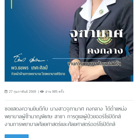
27 กุมภาพันธ์ 2569
อ่าน 985 ครั้ง
ขอแสดงความยินดีกับ นางสาวจุฑามาศ คงกลาง ได้ตำแหน่ง
พยาบาลผู้ชำนาญพิเศษ สาขา การดูแลผู้ป่วยออร์โธปิดิกส์
งานการพยาบาลศัลยศาสตร์และศัลยศาสตร์ออร์โธปิดิกส์