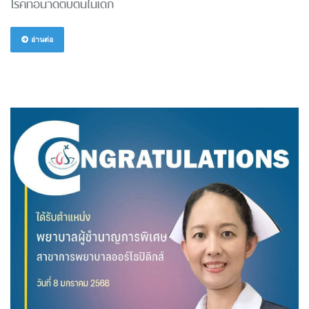
โรคท่อน้ำดีตีบตันในเด็ก
อ่านต่อ