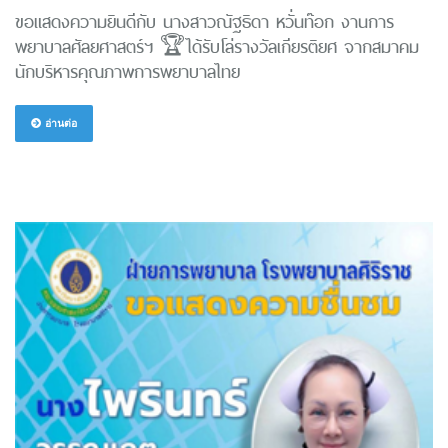
ขอแสดงความยินดีกับ นางสาวณัฐธิดา หวั่นท๊อก งานการ
พยาบาลศัลยศาสตร์ฯ 🏆ได้รับโล่รางวัลเกียรติยศ จากสมาคม
นักบริหารคุณภาพการพยาบาลไทย
อ่านต่อ