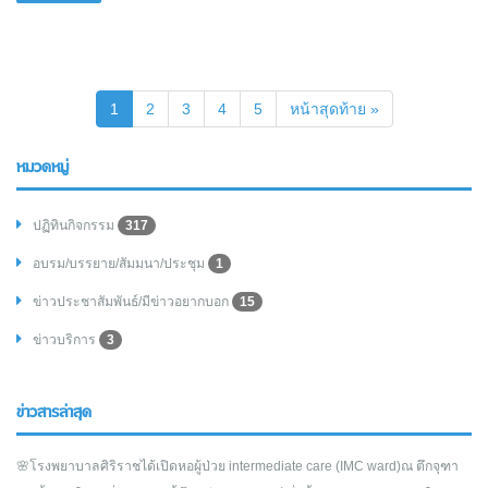
(current)
1
2
3
4
5
หน้าสุดท้าย »
หมวดหมู่
ปฏิทินกิจกรรม
317
อบรม/บรรยาย/สัมมนา/ประชุม
1
ข่าวประชาสัมพันธ์/มีข่าวอยากบอก
15
ข่าวบริการ
3
ข่าวสารล่าสุด
🌸โรงพยาบาลศิริราชได้เปิดหอผู้ป่วย intermediate care (IMC ward)ณ ตึกจุฑา