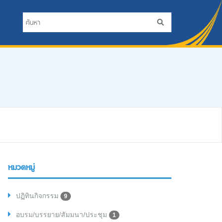
หมวดหมู่
ปฏิทินกิจกรรม
9
อบรม/บรรยาย/สัมมนา/ประชุม
1