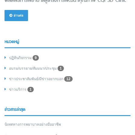
ผลลัพธ์การพยาบาลสู่โครงการพัฒนาคุณภาพ CQI SD Clinic
อ่านต่อ
หมวดหมู่
ปฏิทินกิจกรรม
9
อบรม/บรรยาย/สัมมนา/ประชุม
1
ข่าวประชาสัมพันธ์/มีข่าวอยากบอก
12
ข่าวบริการ
1
ข่าวสารล่าสุด
นิเทศทางการพยาบาลอย่างมืออาชีพ