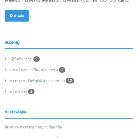
ผลลัพธ์การพยาบาลสู่โครงการพัฒนาคุณภาพ CQI SD Clinic
อ่านต่อ
หมวดหมู่
ปฏิทินกิจกรรม
9
อบรม/บรรยาย/สัมมนา/ประชุม
1
ข่าวประชาสัมพันธ์/มีข่าวอยากบอก
12
ข่าวบริการ
1
ข่าวสารล่าสุด
นิเทศทางการพยาบาลอย่างมืออาชีพ