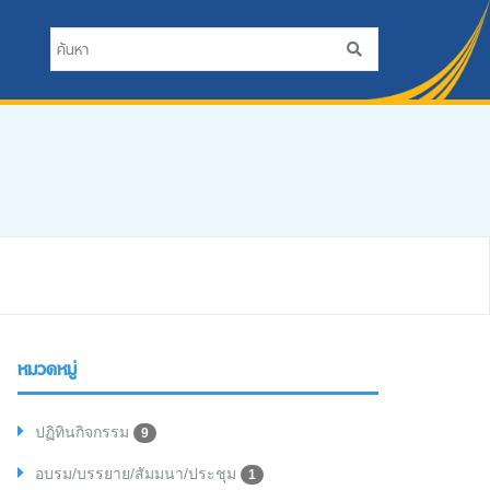
หมวดหมู่
ปฏิทินกิจกรรม
9
อบรม/บรรยาย/สัมมนา/ประชุม
1