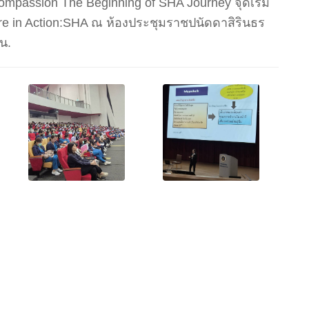
ssion The Beginning of SHA Journey จุดเริ่ม
are in Action:SHA ณ ห้องประชุมราชปนัดดาสิรินธร
 น.