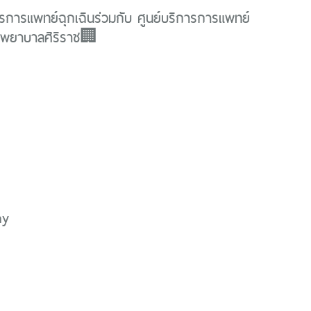
รการแพทย์ฉุกเฉินร่วมกับ ศูนย์บริการการแพทย์
รงพยาบาลศิริราช🏢
ay