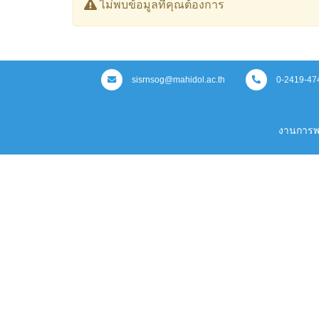
ไม่พบข้อมูลที่คุณต้องการ
sisrnsog@mahidol.ac.th
0-2419-47
งานการพ