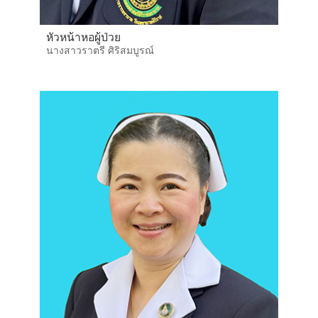
หัวหน้าหอผู้ป่วย
นางสาวราตรี ศิริสมบูรณ์