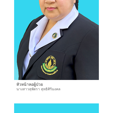
หัวหน้าหอผู้ป่วย
นางสาวสุพัตรา สุทธิศิริมงคล