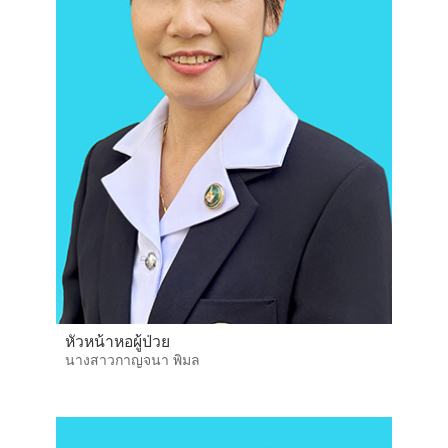
หัวหน้าหอผู้ป่วย
นางสาวกาญจนา พิมล