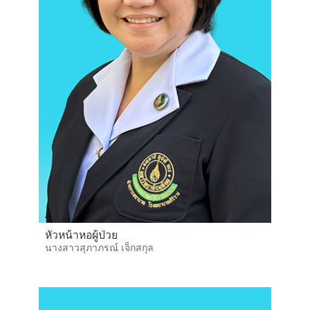
หัวหน้าหอผู้ป่วย
นางสาวสุภาภรณ์ เจ็กสกุล