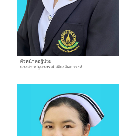
หัวหน้าหอผู้ป่วย
นางสาวปฐมาภรณ์ เตียงลัดดาวงศ์