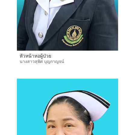
หัวหน้าหอผู้ป่วย
นางสาวสุพิศ บุญกาญจน์