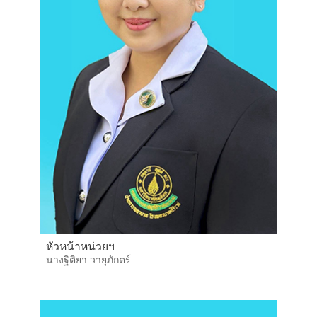
หัวหน้าหน่วยฯ
นางฐิติยา วายุภักตร์