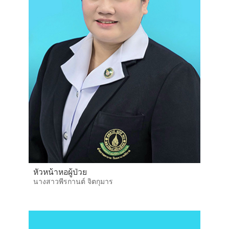
หัวหน้าหอผู้ป่วย
นางสาวพีรกานต์ จิตกุมาร