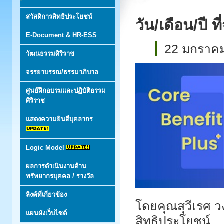
สวัสดิการสิทธิประโยชน์
วัน/เดือน/ปี ท
E-Document & HR-ESS
22 มกราคม
วัฒนธรรมศิริราช
จรรยาบรรณ/ธรรมาภิบาล
ศูนย์ฝึกอบรมและปฏิบัติธรรม
ศิริราช
แสดงความยินดีบุคลากร
Logic Model
ผลการดำเนินงานด้าน
ทรัพยากรบุคคล / รางวัล
ลิงค์ที่เกี่ยวข้อง
โดยคุณสุวีเรศ ว
แผนผังเว็บไซต์
สิทธิประโยชน์