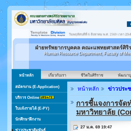
วันพฤหัสบดีที่ 6 สิงหาคม พ.ศ. 2569 เวลา
23:
ฝ่ายทรัพยากรบุคคล คณะแพทยศาสตร์ศิริ
Human Resource Department, Faculty of Medici
หน้าหลัก
เกี่ยวกับเรา
ชีวิตในศิริราช
พัฒนาบ
สมัครงาน (E-Application)
หน้าหลัก
ข่าวประช
บริการ Online
การชี้แจงการจัด
ใบแจ้งรายได้ (E-PY)
มหาวิทยาลัย (Co
นักศึกษาฝึกงาน
27 ม.ค. 69 19:47
ข่าวประชาสัมพันธ์