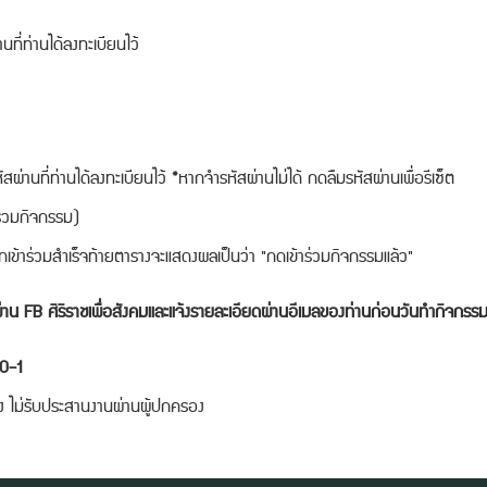
นที่ท่านได้ลงทะเบียนไว้
สผ่านที่ท่านได้ลงทะเบียนไว้ *หากจำรหัสผ่านไม่ได้ กดลืมรหัสผ่านเพื่อรีเซ็ต
าร่วมกิจกรรม)
หากเข้าร่วมสำเร็จท้ายตารางจะแสดงผลเป็นว่า "กดเข้าร่วมกิจกรรมแล้ว"
ผ่าน FB ศิริราชเพื่อสังคมและแจ้งรายละเอียดผ่านอีเมลของท่านก่อนวันทำกิจกรร
350-1
 ไม่รับประสานงานผ่านผู้ปกครอง