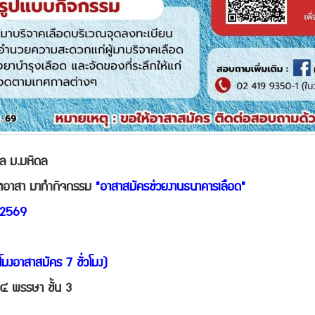
บาล ม.มหิดล
นจิตอาสา มาทำกิจกรรม
"อาสาสมัครช่วยงานธนาคารเลือด"
ม 2569
โมงอาสาสมัคร 7 ชั่วโมง)
๘๔ พรรษา ชั้น 3