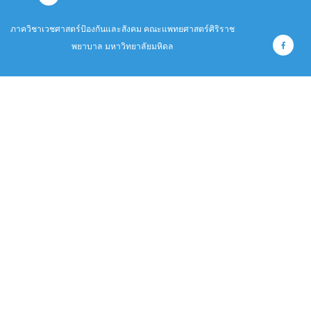
ภาควิชาเวชศาสตร์ป้องกันและสังคม คณะแพทยศาสตร์ศิริราช
พยาบาล มหาวิทยาลัยมหิดล