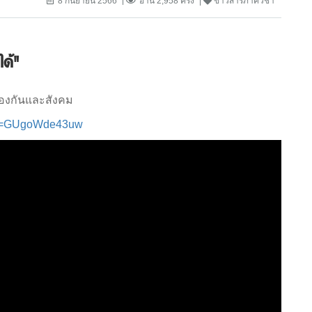
8 กันยายน 2566
อ่าน 2,958 ครั้ง
ข่าวสารภาควิชา
ได้"
้องกันและสังคม
p&v=GUgoWde43uw