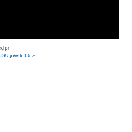
aj pr
p&v=GUgoWde43uw