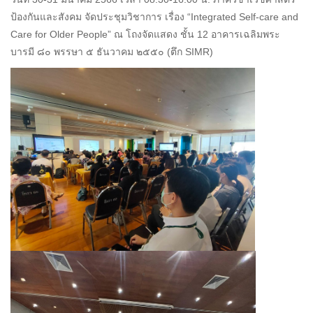
ป้องกันและสังคม จัดประชุมวิชาการ เรื่อง “Integrated Self-care and
Care for Older People” ณ โถงจัดแสดง ชั้น 12 อาคารเฉลิมพระ
บารมี ๘๐ พรรษา ๕ ธันวาคม ๒๕๕๐ (ตึก SIMR)