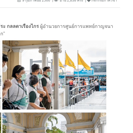
9 กุมภาพันธ์ 2566
อ่าน 2,838 ครั้ง
กิจกรรมภาควิชา
ีระ กลลดาเรืองไกร
ผู้อำนวยการศูนย์การแพทย์กาญจนา
าก"