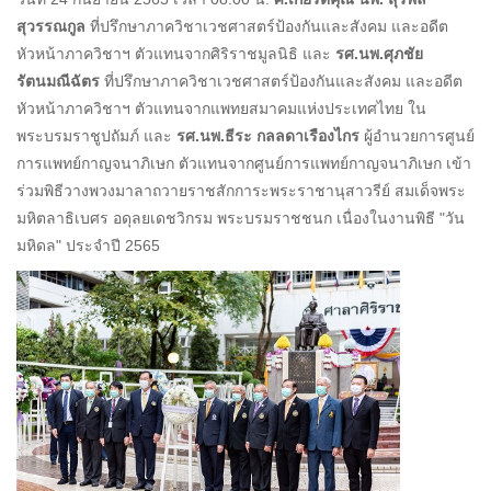
สุวรรณกูล
ที่ปรึกษาภาควิชาเวชศาสตร์ป้องกันและสังคม และอดีต
หัวหน้าภาควิชาฯ ตัวแทนจากศิริราชมูลนิธิ และ
รศ.นพ.ศุภชัย
รัตนมณีฉัตร
ที่ปรึกษาภาควิชาเวชศาสตร์ป้องกันและสังคม และอดีต
หัวหน้าภาควิชาฯ ตัวแทนจากแพทยสมาคมแห่งประเทศไทย ใน
พระบรมราชูปถัมภ์ และ
รศ.นพ.ธีระ กลลดาเรืองไกร
ผู้อำนวยการศูนย์
การแพทย์กาญจนาภิเษก ตัวแทนจากศูนย์การแพทย์กาญจนาภิเษก เข้า
ร่วมพิธีวางพวงมาลาถวายราชสักการะพระราชานุสาวรีย์ สมเด็จพระ
มหิตลาธิเบศร อดุลยเดชวิกรม พระบรมราชชนก เนื่องในงานพิธี "วัน
มหิดล" ประจำปี 2565