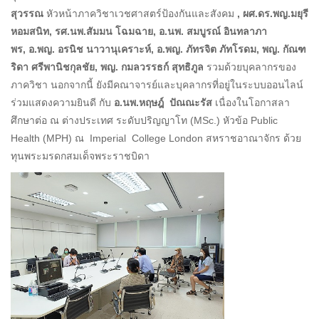
สุวรรณ
หัวหน้าภาควิชาเวชศาสตร์ป้องกันและสังคม
, ผศ.ดร.พญ.มยุรี
หอมสนิท, รศ.นพ.สัมมน โฉมฉาย, อ.นพ. สมบูรณ์ อินทลาภา
พร, อ.พญ. อรนิช นาวานุเคราะห์, อ.พญ. ภัทรจิต ภัทโรดม, พญ. กัณฑ
ริดา ศรีพานิชกุลชัย, พญ. กมลวรรธก์ สุทธิภูล
รวมด้วยบุคลากรของ
ภาควิชา นอกจากนี้ ยังมีคณาจารย์และบุคลากรที่อยู่ในระบบออนไลน์
ร่วมแสดงความยินดี กับ
อ.นพ.หฤษฎ์ ปัณณะรัส
เนื่องในโอกาสลา
ศึกษาต่อ ณ ต่างประเทศ ระดับปริญญาโท (MSc.) หัวข้อ Public
Health (MPH) ณ Imperial College London สหราชอาณาจักร ด้วย
ทุนพระมรดกสมเด็จพระราชบิดา