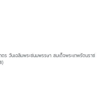
าตร วันเฉลิมพระชนมพรรษา สมเด็จพระเทพรัตนราช
8)