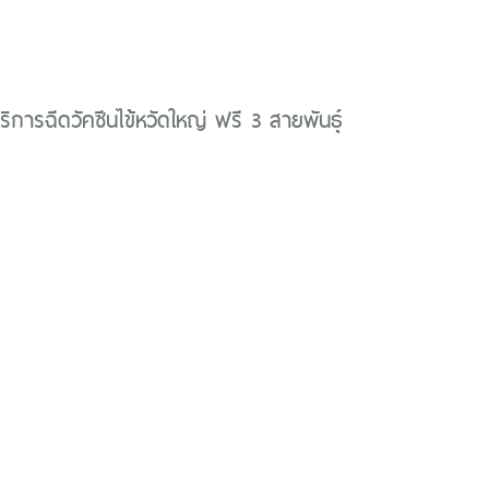
ริการฉีดวัคซีนไข้หวัดใหญ่ ฟรี 3 สายพันธ์ุ