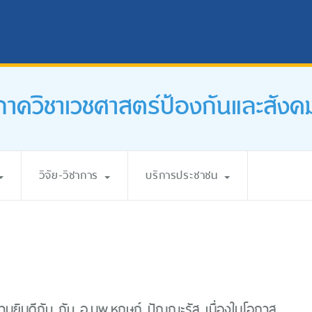
ภาควิชาเวชศาสตร์ป้องกันและสังค
วิจัย-วิชาการ
บริการประชาชน
มยินดีกับ กับ อ.นพ.หฤษฎ์ ปัณณะรัส เนื่องในโอกาส