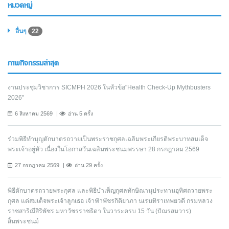
หมวดหมู่
อื่นๆ
22
ภาพกิจกรรมล่าสุด
งานประชุมวิชาการ SICMPH 2026 ในหัวข้อ"Health Check-Up Mythbusters
2026"
6 สิงหาคม 2569
อ่าน 5 ครั้ง
ร่วมพิธีทำบุญตักบาตรถวายเป็นพระราชกุศลเฉลิมพระเกียรติพระบาทสมเด็จ
พระเจ้าอยู่หัว เนื่องในโอกาสวันเฉลิมพระชนมพรรษา 28 กรกฎาคม 2569
27 กรกฎาคม 2569
อ่าน 29 ครั้ง
พิธีตักบาตรถวายพระกุศล และพิธีบำเพ็ญกุศลทักษิณานุประทานอุทิศถวายพระ
กุศล แด่สมเด็จพระเจ้าลูกเธอ เจ้าฟ้าพัชรกิติยาภา นเรนทิราเทพยวดี กรมหลวง
ราชสาริณีสิริพัชร มหาวัชรราชธิดา ในวาระครบ 15 วัน (ปัณรสมวาร)
สิ้นพระชนม์