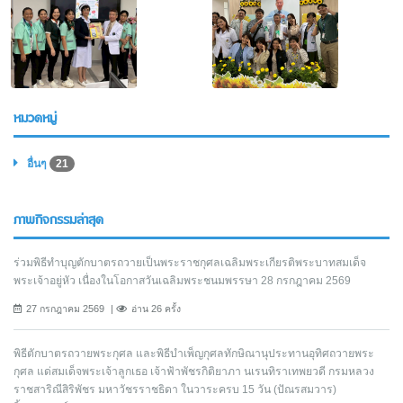
หมวดหมู่
อื่นๆ
21
ภาพกิจกรรมล่าสุด
ร่วมพิธีทำบุญตักบาตรถวายเป็นพระราชกุศลเฉลิมพระเกียรติพระบาทสมเด็จ
พระเจ้าอยู่หัว เนื่องในโอกาสวันเฉลิมพระชนมพรรษา 28 กรกฎาคม 2569
27 กรกฎาคม 2569
อ่าน 26 ครั้ง
พิธีตักบาตรถวายพระกุศล และพิธีบำเพ็ญกุศลทักษิณานุประทานอุทิศถวายพระ
กุศล แด่สมเด็จพระเจ้าลูกเธอ เจ้าฟ้าพัชรกิติยาภา นเรนทิราเทพยวดี กรมหลวง
ราชสาริณีสิริพัชร มหาวัชรราชธิดา ในวาระครบ 15 วัน (ปัณรสมวาร)