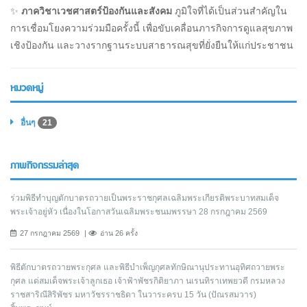
✨
ภาควิชาเวชศาสตร์ป้องกันและสังคม
ภูมิใจที่ได้เป็นส่วนสำคัญใน
การเชื่อมโยงความร่วมมือครั้งนี้ เพื่อขับเคลื่อนภารกิจการดูแลสุขภาพ
เชิงป้องกัน และวางรากฐานระบบสาธารณสุขที่ยั่งยืนให้แก่ประชาชน
หมวดหมู่
อื่นๆ
21
ภาพกิจกรรมล่าสุด
ร่วมพิธีทำบุญตักบาตรถวายเป็นพระราชกุศลเฉลิมพระเกียรติพระบาทสมเด็จ
พระเจ้าอยู่หัว เนื่องในโอกาสวันเฉลิมพระชนมพรรษา 28 กรกฎาคม 2569
27 กรกฎาคม 2569
อ่าน 26 ครั้ง
พิธีตักบาตรถวายพระกุศล และพิธีบำเพ็ญกุศลทักษิณานุประทานอุทิศถวายพระ
กุศล แด่สมเด็จพระเจ้าลูกเธอ เจ้าฟ้าพัชรกิติยาภา นเรนทิราเทพยวดี กรมหลวง
ราชสาริณีสิริพัชร มหาวัชรราชธิดา ในวาระครบ 15 วัน (ปัณรสมวาร)