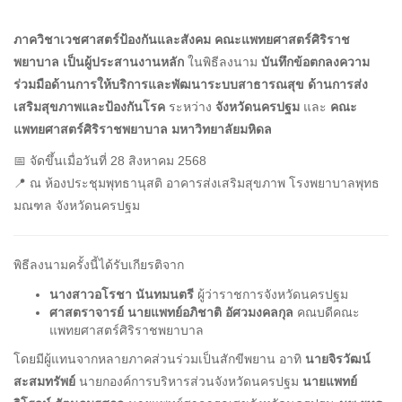
ภาควิชาเวชศาสตร์ป้องกันและสังคม คณะแพทยศาสตร์ศิริราช
พยาบาล เป็นผู้ประสานงานหลัก
ในพิธีลงนาม
บันทึกข้อตกลงความ
ร่วมมือด้านการให้บริการและพัฒนาระบบสาธารณสุข ด้านการส่ง
เสริมสุขภาพและป้องกันโรค
ระหว่าง
จังหวัดนครปฐม
และ
คณะ
แพทยศาสตร์ศิริราชพยาบาล มหาวิทยาลัยมหิดล
📅 จัดขึ้นเมื่อวันที่ 28 สิงหาคม 2568
📍 ณ ห้องประชุมพุทธานุสติ อาคารส่งเสริมสุขภาพ โรงพยาบาลพุทธ
มณฑล จังหวัดนครปฐม
พิธีลงนามครั้งนี้ได้รับเกียรติจาก
นางสาวอโรชา นันทมนตรี
ผู้ว่าราชการจังหวัดนครปฐม
ศาสตราจารย์ นายแพทย์อภิชาติ อัศวมงคลกุล
คณบดีคณะ
แพทยศาสตร์ศิริราชพยาบาล
โดยมีผู้แทนจากหลายภาคส่วนร่วมเป็นสักขีพยาน อาทิ
นายจิรวัฒน์
สะสมทรัพย์
นายกองค์การบริหารส่วนจังหวัดนครปฐม
นายแพทย์