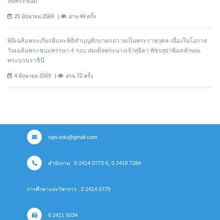
สิ้นพระชนม์
25 มิถุนายน 2569
อ่าน 49 ครั้ง
พิธีเฉลิมพระเกียรติและพิธีทำบุญตักบาตรถวายเป็นพระราชกุศล เนื่องในโอกาส
วันเฉลิมพระชนมพรรษา 4 รอบ สมเด็จพระนางเจ้าสุธิดา พัชรสุธาพิมลลักษณ
พระบรมราชินี
4 มิถุนายน 2569
อ่าน 72 ครั้ง
sipv.edu@gmail.com
สำนักงาน : 0 2414 0773-5, 0 2419 7284
การศึกษาและวิชาการ : 0 2414 0779
0 2411 5034