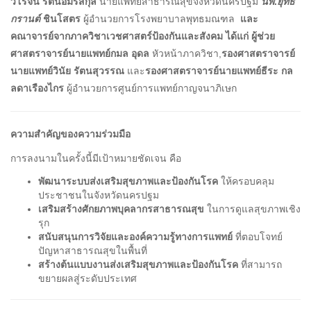
วิโรจน์ รัตนอมรสกุล
นายแพทย์สาธารณสุขจังหวัดนครปฐม
นพ
.
ยุทธ
กรานต์
ชินโสตร
ผู้อำนวยการโรงพยาบาลพุทธมณฑล
และ
คณาจารย์จากภาควิชาเวชศาสตร์ป้องกันและสังคม ได้แก่ ผู้ช่วย
ศาสตราจารย์นายแพทย์กมล อุดล
หัวหน้าภาควิชา,
รองศาสตราจารย์
นายแพทย์วินัย รัตนสุวรรณ
และ
รองศาสตราจารย์นายแพทย์ธีระ กล
ลดาเรืองไกร
ผู้อำนวยการศูนย์การแพทย์กาญจนาภิเษก
ความสำคัญของความร่วมมือ
การลงนามในครั้งนี้มีเป้าหมายชัดเจน คือ
พัฒนาระบบส่งเสริมสุขภาพและป้องกันโรค
ให้ครอบคลุม
ประชาชนในจังหวัดนครปฐม
เสริมสร้างศักยภาพบุคลากรสาธารณสุข
ในการดูแลสุขภาพเชิง
รุก
สนับสนุนการวิจัยและองค์ความรู้ทางการแพทย์
ที่ตอบโจทย์
ปัญหาสาธารณสุขในพื้นที่
สร้างต้นแบบงานส่งเสริมสุขภาพและป้องกันโรค
ที่สามารถ
ขยายผลสู่ระดับประเทศ