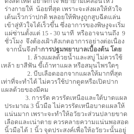
ตั้งสติให้ดี อย่าตกใจ พยายามเคลื่อนไหว
ร่างกายให้
น้อยที่สุด เพราะจะส่งผลให้หัวใจ
เต้นเร็วกว่าปกติ พลอยให้พิษงูถูกสูบฉีดแล่น
เข้าสู่หัวใจได้เร็วขึ้น ซึ่งอาการของพิษงูจะเริ่ม
แผ่ซ่านตั้งแต่
15 - 30
นาที
หรืออาจนานถึง
9
ชั่วโมง
จึงต้องเฝ้าสังเกตอาการอย่างต่อเนื่อง
จากนั้นจึงทำ
การปฐมพยาบาลเบื้องต้น โดย
1.
ล้างแผลด้วยน้ำและสบู่ ไม่ควรใช้
เหล้า ยาสีฟัน ขี้เถ้าทาแผล หรือสมุนไพรใดๆ
2.
บีบเลือดออกจากแผลให้มากที่สุด
เท่าที่จะทำได้ ไม่ควรใช้ปากดูดหรือเปิดปาก
แผลด้วยของมีคม
3.
การรัด ควรรัดเหนือและใต้บาดแผล
ประมาณ
3
นิ้วมือ ไม่ควรรัดเหนือบาดแผลให้
แน่นมาก เพราะจะทำให้อวัยวะส่วนปลายขาด
เลือดและเน่าตาย ควรคลายความแน่นพอสอด
นิ้วมือได้
1
นิ้ว จุดประสงค์เพื่อให้อวัยวะนั้นอยู่