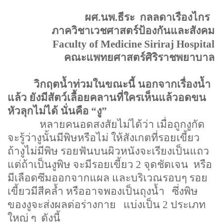
ผศ.นพ.ธีระ
กลลดาเรืองไกร
ภาควิชาเวชศาสตร์ป้องกันและสังคม
Faculty of
Medicine
Siriraj
Hospital
คณะแพทยศาสตร์ศิริราชพยาบาล
วิกฤตน้ำท่วมในขณะนี้ นอกจากเรื่องน้ำ
แล้ว ยังมีสัตว์เลื้อยคลานที่ใครเห็นแล้วอดขน
หัวลุกไม่ได้ นั่นคือ
“
งู
”
หลายคนอดสงสัยไม่ได้ว่า เมื่อถูกงูกัด
จะรู้ว่างูนั้นมีพิษหรือไม่ ให้สังเกตที่รอยเขี้ยว
ถ้างูไม่มีพิษ รอยฟันบนผิวหนังจะเรียงเป็นแถว
แต่ถ้าเป็นงูพิษ จะมีรอยเขี้ยว
2
จุดชัดเจน
หรือ
มีเลือดซึมออกจากแผล และบริเวณรอบๆ รอย
เขี้ยวมีสีคล้ำ หรืออาจพองเป็นถุงน้ำ
ซึ่งพิษ
ของงูจะส่งผลต่อร่างกาย
แบ่งเป็น
2
ประเภท
ใหญ่ ๆ
ดังนี้