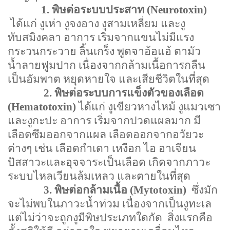
1.
พิษต่อระบบประสาท (
Neurotoxin)
ได้แก่ งูเห่า งูจงอาง งูสามเหลี่ยม และงู
ทับสมิงคลา อาการ เริ่มจากแขนไม่มีแรง
กระวนกระวาย ลิ้นเกร็ง พูดจาอ้อแอ้ ตามัว
น้ำลายฟูมปาก เนื่องจากกล้ามเนื้อการกลืน
เป็นอัมพาต หยุดหายใจ และเสียชีวิตในที่สุด
2.
พิษต่อระบบการแข็งตัวของเลือด
(
Hematotoxin)
ได้แก่ งูเขียวหางไหม้ งูแมวเซา
และงูกะปะ อาการ เริ่มจากปวดแผลมาก มี
เลือดซึมออกจากแผล เลือดออกจากอวัยวะ
ต่างๆ เช่น เลือดกำเดา เหงือก ไอ อาเจียน
ปัสสาวะและอุจจาระเป็นเลือด เกิดจากภาวะ
ระบบไหลเวียนล้มเหลว และตายในที่สุด
3.
พิษต่อกล้ามเนื้อ (
Mytotoxin)
ซึ่งมัก
จะไม่พบในภาวะน้ำท่วม เนื่องจากเป็นงูทะเล
แต่ไม่ว่าจะถูกงูมีพิษประเภทใดกัด
สิ่งแรกคือ