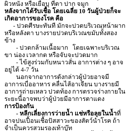
ผิวหนัง หรือเยื่อบุ ที่ตา ปาก จมูก
หลังจากได้รับเชื้อ โดยเฉลี่ย
10
วันผู้ป่วยก็จะ
เกิดอาการของโรค คือ
- ปวดศีรษะทันที มักจะปวดบริเวณหน้าผาก
หรือหลังตา บางรายปวดบริเวณขมับทั้งสอง
ข้าง
- ปวดกล้ามเนื้อมาก
โดยเฉพาะบริเวณ
ขา น่อง เวลากด หรือจับจะปวดมาก
- ไข้สูงร่วมกับหนาวสั่น อาการต่าง ๆ อาจ
อยู่ได้
4-7
วัน
นอกจากอาการดังกล่าวผู้ป่วยอาจมี
อาการเบื่ออาหาร คลื่นไส้อาเจียน บางรายมี
อาการถ่ายเหลว ปวดท้อง การตรวจร่างกายใน
ระยะนี้อาจพบว่าผู้ป่วยมีอาการตาแดง
การป้องกัน
-
หลีกเลี่ยงการว่ายน้ำ แช่หรือลุยในน้ำ
ที่
อาจปนเปื้อนเชื้อปัสสาวะของสัตว์นำโรค ถ้า
จำเป็นควรสวมรองเท้าบู๊ท