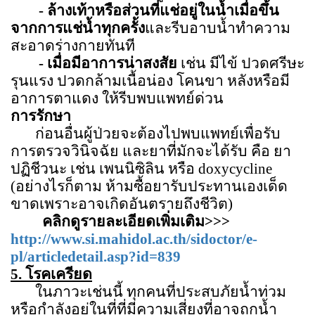
-
ล้างเท้าหรือส่วนที่แช่อยู่ในน้ำเมื่อขึ้น
จากการแช่น้ำทุกครั้ง
และรีบอาบน้ำทำความ
สะอาดร่างกายทันที
- เมื่อมีอาการน่าสงสัย
เช่น มีไข้ ปวดศรีษะ
รุนแรง ปวดกล้ามเนื้อน่อง โคนขา หลังหรือมี
อาการตาแดง ให้รีบพบแพทย์ด่วน
การรักษา
ก่อนอื่นผู้ป่วยจะต้องไปพบแพทย์เพื่อรับ
การตรวจวินิจฉัย และยาที่มักจะได้รับ คือ ยา
ปฏิชีวนะ เช่น เพนนิซิลิน หรือ
doxycycline
(อย่างไรก็ตาม ห้ามซื้อยารับประทานเองเด็ด
ขาดเพราะอาจเกิดอันตรายถึงชีวิต)
คลิกดูรายละเอียดเพิ่มเติม>>>
http://www.si.mahidol.ac.th/sidoctor/e-
pl/articledetail.asp?id=839
5.
โรคเครียด
ในภาวะเช่นนี้ ทุกคนที่ประสบภัยน้ำท่วม
หรือกำลังอยู่ในที่ที่มีความเสี่ยงที่อาจถูกน้ำ