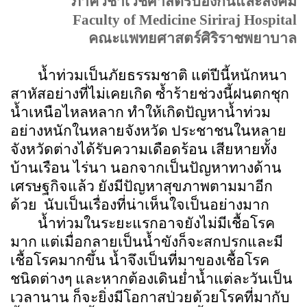
ภาควิชาเวชศาสตร์ป้องกันและสังคม
Faculty of
Medicine
Siriraj
Hospital
คณะแพทยศาสตร์ศิริราชพยาบาล
น้ำท่วมเป็นภัยธรรมชาติ แต่ปีนี้หนักหนา
สาหัสอย่างที่ไม่เคยเกิด ซ้ำร้ายช่วงนี้ฝนตกชุก
น้ำเหนือไหลหลาก ทำให้เกิดปัญหาน้ำท่วม
อย่างหนักในหลายจังหวัด ประชาชนในหลาย
จังหวัดต่างได้รับความเดือดร้อน เสียหายทั้ง
บ้านเรือน ไร่นา นอกจากเป็นปัญหาทางด้าน
เศรษฐกิจแล้ว ยังมีปัญหาสุขภาพตามมาอีก
ด้วย
นับเป็นเรื่องที่น่าเห็นใจเป็นอย่างมาก
น้ำท่วมในระยะแรกอาจยังไม่มีเชื้อโรค
มาก แต่เมื่อกลายเป็นน้ำขังก็จะสกปรกและมี
เชื้อโรคมากขึ้น น้ำจึงเป็นที่มาของเชื้อโรค
ชนิดต่างๆ และหากต้องเดินย่ำน้ำแต่ละวันเป็น
เวลานาน ก็จะยิ่งมีโอกาสป่วยด้วยโรคที่มากับ