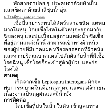
พักสายตาบ่อย ๆ
ประคบตาด้วยผ้าเย็น
และเช็ดตาด้วยสำลีชุบน้ำอุ่น
4. โรคฉี่หนู Leptospirosis
เชื้อนี้สามารถพบได้สัตว์หลายชนิด
แต่พบ
มากในหนู
โดยเชื้อโรคในตัวหนูจะออกมากับ
ฉี่ของหนู และปนเปื้อนอยู่ตามแหล่งน้ำ ซึ่งเชื้อ
ที่อยู่ตาม
แหล่ง
น้ำนี้ สามารถเข้าทางผิวหนัง
ของผู้ป่วยที่มีบาดแผล หรือรอยถลอกที่ผิวหนัง
และหากบริเวณบาดแผลไปสัมผัสกับน้ำที่มีเชื้อ
โรคฉี่หนู เชื้อโรคก็จะเข้าสู่ตัวผู้ป่วย และก่อ
โรคได้
สาเหตุ
เกิดจากเชื้อ
Leptospira interogans
มักจะ
พบการระบาดในเดือนตุลาคม และพฤศจิกายน
เนื่องจากเป็นฤดูฝนและมีน้ำขัง
การติดต่อ
โดยเชื้อที่ปนในน้ำ ในดิน เข้าสู่คนทาง