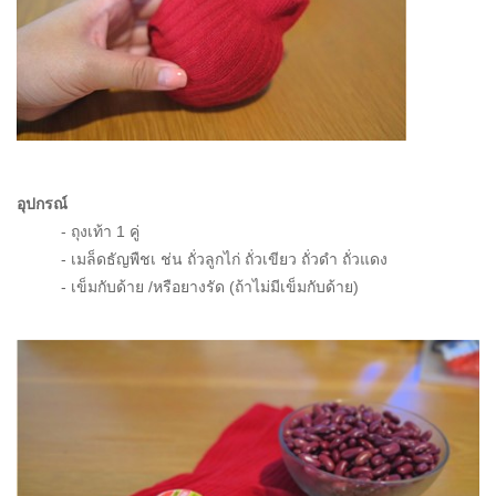
อุปกรณ์
- ถุงเท้า 1 คู่
- เมล็ดธัญพืชเ ช่น ถั่วลูกไก่ ถั่วเขียว ถั่วดำ ถั่วแดง
- เข็มกับด้าย /หรือยางรัด (ถ้าไม่มีเข็มกับด้าย)