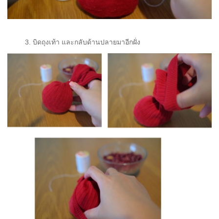
3. บิดถุงเท้า และกลับด้านปลายมาอีกฝั่ง