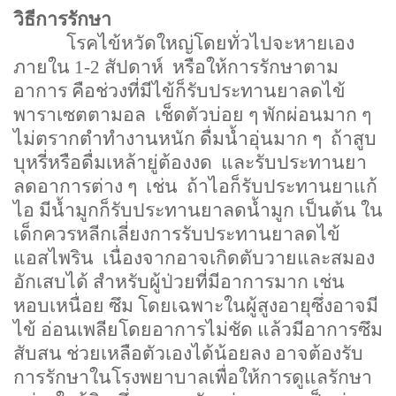
วิธีการรักษา
โรคไข้หวัดใหญ่โดยทั่วไปจะหายเอง
ภายใน
1-2
สัปดาห์
หรือให้การรักษาตาม
อาการ คือช่วงที่มีไข้ก็รับประทานยาลดไข้
พาราเซตตามอล
เช็ดตัวบ่อย ๆ พักผ่อนมาก ๆ
ไม่ตรากตำทำงานหนัก ดื่มน้ำอุ่นมาก ๆ
ถ้าสูบ
บุหรี่หรือดื่มเหล้ายู่ต้องงด
และรับประทานยา
ลดอาการต่าง ๆ
เช่น
ถ้าไอก็รับประทานยาแก้
ไอ มีน้ำมูกก็รับประทานยาลดน้ำมูก เป็นต้น ใน
เด็กควรหลีกเลี่ยงการรับประทานยาลดไข้
แอสไพริน
เนื่องจากอาจเกิดตับวายและสมอง
อักเสบได้ สำหรับผู้ป่วยที่มีอาการมาก เช่น
หอบเหนื่อย ซึม โดยเฉพาะในผู้สูงอายุซึ่งอาจมี
ไข้ อ่อนเพลียโดยอาการไม่ชัด แล้วมีอาการซึม
สับสน ช่วยเหลือตัวเองได้น้อยลง อาจต้องรับ
การรักษาในโรงพยาบาลเพื่อให้การดูแลรักษา