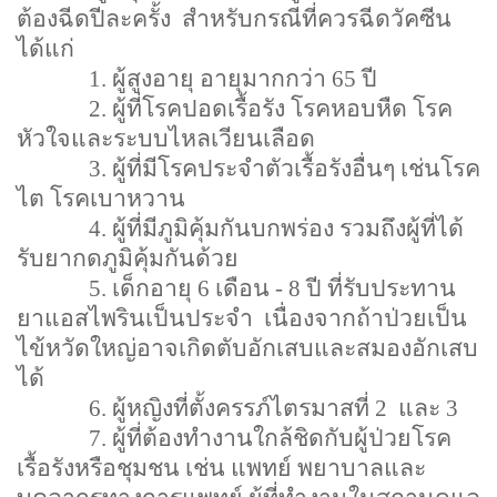
ต้องฉีดปีละครั้ง
สำหรับกรณีที่ควรฉีดวัคซีน
ได้แก่
1.
ผู้สูงอายุ อายุมากกว่า
65
ปี
2.
ผู้ที่โรคปอดเรื้อรัง โรคหอบหืด โรค
หัวใจและระบบไหลเวียนเลือด
3.
ผู้ที่มีโรคประจำตัวเรื้อรังอื่นๆ เช่นโรค
ไต โรคเบาหวาน
4.
ผู้ที่มีภูมิคุ้มกันบกพร่อง รวมถึงผู้ที่ได้
รับยากดภูมิคุ้มกันด้วย
5.
เด็กอายุ
6
เดือน -
8
ปี ที่รับประทาน
ยาแอสไพรินเป็นประจำ
เนื่องจากถ้าป่วยเป็น
ไข้หวัดใหญ่อาจเกิดตับอักเสบและสมองอักเสบ
ได้
6.
ผู้หญิงที่ตั้งครรภ์ไตรมาสที่
2
และ
3
7.
ผู้ที่ต้องทำงานใกล้ชิดกับผู้ป่วยโรค
เรื้อรังหรือชุมชน เช่น แพทย์ พยาบาลและ