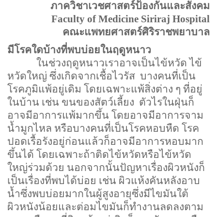
ภาควิชาเวชศาสตร์ป้องกันและสังคม
Faculty of
Medicine
Siriraj
Hospital
คณะแพทยศาสตร์ศิริราชพยาบาล
มีโรคใดบ้างที่พบบ่อยในฤดูหนาว
ในช่วงฤดูหนาวเราอาจเป็นไข้หวัด ไข้
หวัดใหญ่ ซึ่งเกิดจากเชื้อไวรัส
บางคนที่เป็น
โรคภูมิแพ้อยู่เดิม โดยเฉพาะแพ้สิ่งต่าง ๆ ที่อยู่
ในบ้าน เช่น ขนของสัตว์เลี้ยง
ตัวไรในฝุ่นก็
อาจมีอาการแพ้มากขึ้น โดยอาจมีอาการจาม
น้ำมูกไหล หรือบางคนที่เป็นโรคหอบหืด โรค
ปอดเรื้อรังอยู่ก่อนแล้วก็อาจมีอาการหอบมาก
ขึ้นได้ โดยเฉพาะถ้าติดไข้หวัดหรือไข้หวัด
ใหญ่ร่วมด้วย นอกจากนั้นปัญหาเรื่องผิวหนังก็
เป็นเรื่องที่พบได้บ่อย เช่น ผิวแห้งคันหลังอาบ
น้ำซึ่งพบบ่อยมากในผู้สูงอายุซึ่งมีไขมันใต้
ผิวหนังน้อยและต่อมไขมันก็ทำงานลดลงตาม