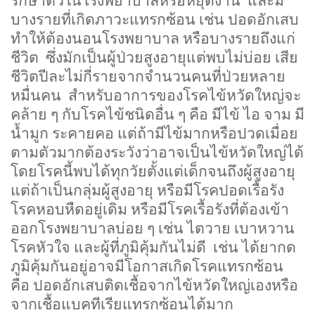
รักษาตัวในโรงพยาบาลหรือหยุดงาน
และมี
บางรายที่เกิดภาวะแทรกซ้อน เช่น ปอดอักเสบ
ทำให้ต้องนอนโรงพยาบาล หรือบางรายถึงแก่
ชีวิต
ซึ่งมักเป็นผู้ป่วยสูงอายุแต่พบไม่บ่อย เสีย
ชีวิตปีละไม่กี่รายจากจำนวนคนที่ป่วยหลาย
หมื่นคน
สำหรับอาการของโรคไข้หวัดใหญ่จะ
คล้าย ๆ กับโรคไข้ชนิดอื่น ๆ คือ มีไข้ ไอ จาม มี
น้ำมูก ระคายคอ แต่ถ้ามีไข้มากหรือปวดเมื่อย
ตามตัวมากต้องระวังว่าอาจเป็นไข้หวัดใหญ่ได้
โดยโรคนี้พบได้ทุกวัยตั้งแต่เด็กจนถึงผู้สูงอายุ
แต่ถ้าเป็นกลุ่มผู้สูงอายุ หรือมีโรคปอดเรื้อรัง
โรคหอบหืดอยู่เดิม หรือมีโรคเรื้อรังที่ต้องเข้า
ออกโรงพยาบาลบ่อย ๆ เช่น ไตวาย เบาหวาน
โรคหัวใจ และผู้ที่ภูมิคุ้มกันไม่ดี
เช่น ได้ยากด
ภูมิคุ้มกันอยู่อาจมีโอกาสเกิดโรคแทรกซ้อน
คือ ปอดอักเสบติดเชื้อจากไข้หวัดใหญ่เองหรือ
จากเชื้อแบคทีเรียแทรกซ้อนได้มาก