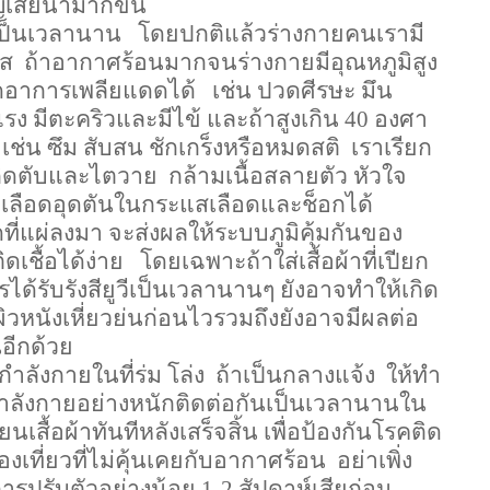
เสียน้ำมากขึ้น
ัดเป็นเวลานาน
โดยปกติแล้วร่างกายคนเรามี
ยส
ถ้าอากาศร้อนมากจนร่างกายมีอุณหภูมิสูง
ดอาการเพลียแดดได้
เช่น ปวดศีรษะ มึน
แรง มีตะคริวและมีไข้ และถ้าสูงเกิน
40
องศา
เช่น ซึม สับสน ชักเกร็งหรือหมดสติ
เราเรียก
กิดตับและไตวาย
กล้ามเนื้อสลายตัว หัวใจ
่มเลือดอุดตันในกระแสเลือดและช็อกได้
่แผ่ลงมา จะส่งผลให้ระบบภูมิคุ้มกันของ
ดเชื้อได้ง่าย
โดยเฉพาะถ้าใส่เสื้อผ้าที่เปียก
ด้รับรังสียูวีเป็นเวลานานๆ ยังอาจทำให้เกิด
ิวหนังเหี่ยวย่นก่อนไวรวมถึงยังอาจมีผลต่อ
นอีกด้วย
กำลังกายในที่ร่ม โล่ง
ถ้าเป็นกลางแจ้ง
ให้ทำ
กกำลังกายอย่างหนักติดต่อกันเป็นเวลานานใน
นเสื้อผ้าทันทีหลังเสร็จสิ้น เพื่อป้องกันโรคติด
ท่องเที่ยวที่ไม่คุ้นเคยกับอากาศร้อน
อย่าเพิ่ง
ีการปรับตัวอย่างน้อย
1-2
สัปดาห์เสียก่อน