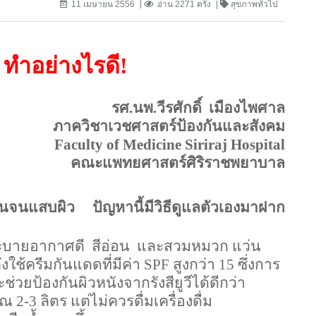
11 เมษายน 2556
อ่าน 2271 ครั้ง
สุขภาพทั่วไป
 ทำอย่างไรดี
!
รศ.นพ.วีรศักดิ์
เมืองไพศาล
ภาควิชาเวชศาสตร์ป้องกันและสังคม
Faculty of
Medicine
Siriraj
Hospital
คณะแพทยศาสตร์ศิริราชพยาบาล
้อนจนแสบผิว
ปัญหานี้มีวิธีดูแลตัวเองมาฝาก
า ระบายอากาศดี
สีอ่อน
และสวมหมวก แว่น
งใช้ครีมกันแดดที่มีค่า
SPF
สูงกว่า
15
ซึ่งการ
ะช่วยป้องกันผิวหนังจากรังสียูวีได้ดีกว่า
 2-3 ลิตร แต่ไม่ควรดื่มเครื่องดื่ม