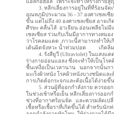
แอลกอฮอล์
เพราะจะทำให้ร่างกายสูญ
3. หลีกเลี่ยงการอยู่ในที่ที่ร้อนจ
อุณหภูมิประมาณ
36 - 37
องศาเซลเซี
ขึ้น แต่ไม่ถึง
40
องศาเซลเซียส อาจเกิ
ศีรษะ คลื่นไส้
อาเจียน อ่อนเพลียไม่มี
เซลเซียส ร่วมกับเริ่มมีอาการทางสมอง 
ว่าโรคลมแดด
ภาวะนี้สามารถทำให้เ
เต้นผิดจังหวะ น้ำท่วมปอด
เกิดลิ
4. รังสียูวี
(Ultraviolet)
ในแสงแดดที
ร่างกายอ่อนแอลง ซึ่งจะทำให้เป็นโรคติ
ชื้นเหงื่อเป็นเวลานาน
นอกจากนั้นการไ
มะเร็งผิวหนัง โรคผิวหนังบางชนิดและผ
การเกิดต้อกระจกและต้อเนื้อได้ง่ายขึ้
5
.
ส่วนผู้ที่ออกกำลังกาย ควรออก
ในช่วงเช้าหรือเย็น หลีกเลี่ยงการออ
ช่วงที่อากาศร้อนจัด
และควรผลัดเปลี่ย
เชื้อหรือเชื้อราที่เกิดขึ้นได้ สำหรับนัก
ออกกำลังกายหักโหม
ให้ร่างกายได้ม