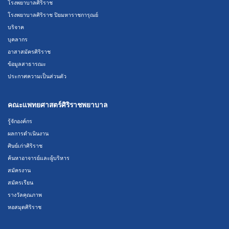
โรงพยาบาลศิริราช
โรงพยาบาลศิริราช ปิยมหาราชการุณย์
บริจาค
บุคลากร
อาสาสมัครศิริราช
ข้อมูลสาธารณะ
ประกาศความเป็นส่วนตัว
คณะแพทยศาสตร์ศิริราชพยาบาล
รู้จักองค์กร
ผลการดำเนินงาน
ศิษย์เก่าศิริราช
ค้นหาอาจารย์และผู้บริหาร
สมัครงาน
สมัครเรียน
รางวัลคุณภาพ
หอสมุดศิริราช