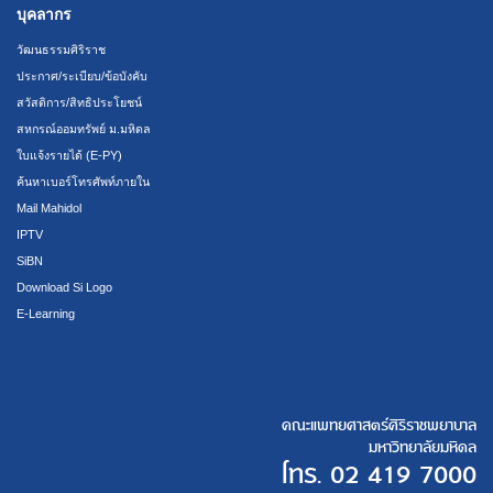
บุคลากร
วัฒนธรรมศิริราช
ประกาศ/ระเบียบ/ข้อบังคับ
สวัสดิการ/สิทธิประโยชน์
สหกรณ์ออมทรัพย์ ม.มหิดล
ใบแจ้งรายได้ (E-PY)
ค้นหาเบอร์โทรศัพท์ภายใน
Mail Mahidol
IPTV
SiBN
Download Si Logo
E-Learning
คณะแพทยศาสตร์ศิริราชพยาบาล
มหาวิทยาลัยมหิดล
โทร.
02 419 7000