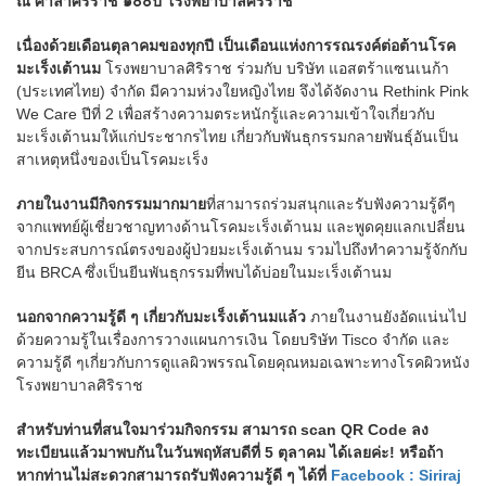
ณ ศาลาศิริราช ๑๐๐ปี โรงพยาบาลศิริราช
เนื่องด้วยเดือนตุลาคมของทุกปี เป็นเดือนแห่งการรณรงค์ต่อต้านโรค
มะเร็งเต้านม
โรงพยาบาลศิริราช ร่วมกับ บริษัท แอสตร้าแซนเนก้า
(ประเทศไทย) จำกัด มีความห่วงใยหญิงไทย จึงได้จัดงาน Rethink Pink
We Care ปีที่ 2 เพื่อสร้างความตระหนักรู้และความเข้าใจเกี่ยวกับ
มะเร็งเต้านมให้แก่ประชากรไทย เกี่ยวกับพันธุกรรมกลายพันธุ์อันเป็น
สาเหตุหนึ่งของเป็นโรคมะเร็ง
ภายในงานมีกิจกรรมมากมาย
ที่สามารถร่วมสนุกและรับฟังความรู้ดีๆ
จากแพทย์ผู้เชี่ยวชาญทางด้านโรคมะเร็งเต้านม และพูดคุยแลกเปลี่ยน
จากประสบการณ์ตรงของผู้ป่วยมะเร็งเต้านม รวมไปถึงทำความรู้จักกับ
ยีน BRCA ซึ่งเป็นยีนพันธุกรรมที่พบได้บ่อยในมะเร็งเต้านม
นอกจากความรู้ดี ๆ เกี่ยวกับมะเร็งเต้านมแล้ว
ภายในงานยังอัดแน่นไป
ด้วยความรู้ในเรื่องการวางแผนการเงิน โดยบริษัท Tisco จำกัด และ
ความรู้ดี ๆเกี่ยวกับการดูแลผิวพรรณโดยคุณหมอเฉพาะทางโรคผิวหนัง
โรงพยาบาลศิริราช
สำหรับท่านที่สนใจมาร่วมกิจกรรม สามารถ scan QR Code ลง
ทะเบียนแล้วมาพบกันในวันพฤหัสบดีที่ 5 ตุลาคม ได้เลยค่ะ! หรือถ้า
หากท่านไม่สะดวกสามารถรับฟังความรู้ดี ๆ ได้ที่
Facebook : Siriraj