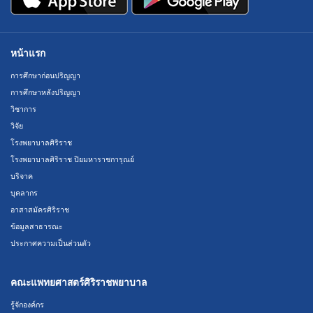
หน้าแรก
การศึกษาก่อนปริญญา
การศึกษาหลังปริญญา
วิชาการ
วิจัย
โรงพยาบาลศิริราช
โรงพยาบาลศิริราช ปิยมหาราชการุณย์
บริจาค
บุคลากร
อาสาสมัครศิริราช
ข้อมูลสาธารณะ
ประกาศความเป็นส่วนตัว
คณะแพทยศาสตร์ศิริราชพยาบาล
รู้จักองค์กร