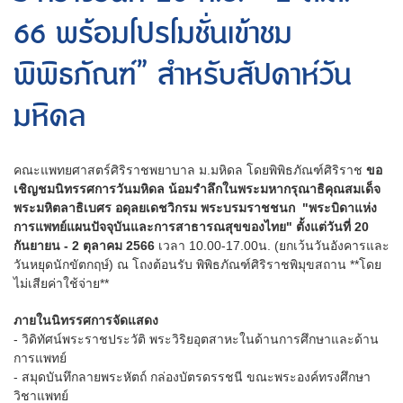
66 พร้อมโปรโมชั่นเข้าชม
พิพิธภัณฑ์” สำหรับสัปดาห์วัน
มหิดล
คณะแพทยศาสตร์ศิริราชพยาบาล ม.มหิดล โดยพิพิธภัณฑ์ศิริราช
ขอ
เชิญชมนิทรรศการวันมหิดล น้อมรำลึกในพระมหากรุณาธิคุณสมเด็จ
พระมหิตลาธิเบศร อดุลยเดชวิกรม พระบรมราชชนก "พระบิดาแห่ง
การแพทย์แผนปัจจุบันและการสาธารณสุขของไทย" ตั้งแต่วันที่ 20
กันยายน - 2 ตุลาคม 2566
เวลา 10.00-17.00น. (ยกเว้นวันอังคารและ
วันหยุดนักขัตกฤษ์) ณ โถงต้อนรับ พิพิธภัณฑ์ศิริราชพิมุขสถาน **โดย
ไม่เสียค่าใช้จ่าย**
ภายในนิทรรศการจัดแสดง
- วิดิทัศน์พระราชประวัติ พระวิริยอุตสาหะในด้านการศึกษาและด้าน
การแพทย์
- สมุดบันทึกลายพระหัตถ์ กล่องบัตรดรรชนี ขณะพระองค์ทรงศึกษา
วิชาแพทย์