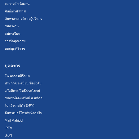
ผลการดำเนินงาน
ศิษย์เก่าศิริราช
ค้นหาอาจารย์และผู้บริหาร
สมัครงาน
สมัครเรียน
รางวัลคุณภาพ
หอสมุดศิริราช
บุคลากร
วัฒนธรรมศิริราช
ประกาศ/ระเบียบ/ข้อบังคับ
สวัสดิการ/สิทธิประโยชน์
สหกรณ์ออมทรัพย์ ม.มหิดล
ใบแจ้งรายได้ (E-PY)
ค้นหาเบอร์โทรศัพท์ภายใน
Mail Mahidol
IPTV
SiBN