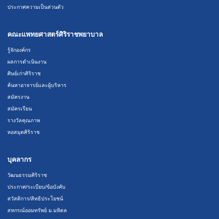
ประกาศความเป็นส่วนตัว
คณะแพทยศาสตร์ศิริราชพยาบาล
รู้จักองค์กร
ผลการดำเนินงาน
ศิษย์เก่าศิริราช
ค้นหาอาจารย์และผู้บริหาร
สมัครงาน
สมัครเรียน
รางวัลคุณภาพ
หอสมุดศิริราช
บุคลากร
วัฒนธรรมศิริราช
ประกาศ/ระเบียบ/ข้อบังคับ
สวัสดิการ/สิทธิประโยชน์
สหกรณ์ออมทรัพย์ ม.มหิดล