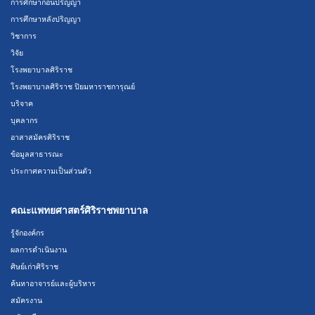
การศึกษาก่อนปริญญา
การศึกษาหลังปริญญา
วิชาการ
วิจัย
โรงพยาบาลศิริราช
โรงพยาบาลศิริราช ปิยมหาราชการุณย์
บริจาค
บุคลากร
อาสาสมัครศิริราช
ข้อมูลสาธารณะ
ประกาศความเป็นส่วนตัว
คณะแพทยศาสตร์ศิริราชพยาบาล
รู้จักองค์กร
ผลการดำเนินงาน
ศิษย์เก่าศิริราช
ค้นหาอาจารย์และผู้บริหาร
สมัครงาน