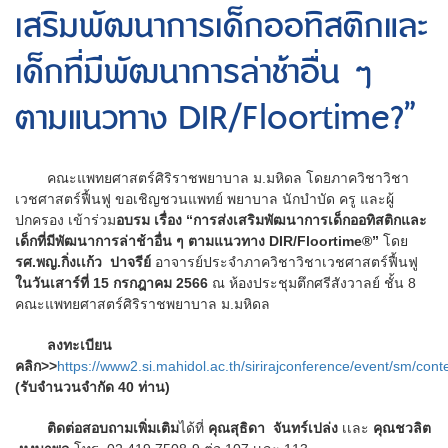
เสริมพัฒนาการเด็กออทิสติกและ
เด็กที่มีพัฒนาการล่าช้าอื่น ๆ
ตามแนวทาง DIR/Floortime?”
คณะแพทยศาสตร์ศิริราชพยาบาล ม.มหิดล โดยภาควิชาวิชา
เวชศาสตร์ฟื้นฟู ขอเชิญชวนแพทย์ พยาบาล นักบำบัด ครู และผู้
ปกครอง เข้าร่วม
อบรม เรื่อง “การส่งเสริมพัฒนาการเด็กออทิสติกและ
เด็กที่มีพัฒนาการล่าช้าอื่น ๆ ตามแนวทาง DIR/Floortime®”
โดย
รศ.พญ.กิ่งเเก้ว ปาจรีย์
อาจารย์ประจำภาควิชาวิชาเวชศาสตร์ฟื้นฟู
ในวันเสาร์ที่ 15 กรกฎาคม 2566
ณ ห้องประชุมตึกศรีสังวาลย์ ชั้น 8
คณะแพทยศาสตร์ศิริราชพยาบาล ม.มหิดล
ลงทะเบียน
คลิก>>
https://www2.si.mahidol.ac.th/sirirajconference/event/sm/co
(รับจำนวนจำกัด 40 ท่าน)
ติดต่อสอบถามเพิ่มเติม
ได้ที่
คุณสุธิดา จันทร์เปล่ง
เเละ
คุณชวลิต