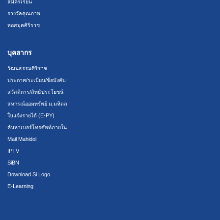
สมัครเรียน
รางวัลคุณภาพ
หอสมุดศิริราช
บุคลากร
วัฒนธรรมศิริราช
ประกาศ/ระเบียบ/ข้อบังคับ
สวัสดิการ/สิทธิประโยชน์
สหกรณ์ออมทรัพย์ ม.มหิดล
ใบแจ้งรายได้ (E-PY)
ค้นหาเบอร์โทรศัพท์ภายใน
Mail Mahidol
IPTV
SiBN
Download Si Logo
E-Learning