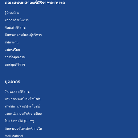
คณะแพทยศาสตร์ศิริราชพยาบาล
รู้จักองค์กร
ผลการดำเนินงาน
ศิษย์เก่าศิริราช
ค้นหาอาจารย์และผู้บริหาร
สมัครงาน
สมัครเรียน
รางวัลคุณภาพ
หอสมุดศิริราช
บุคลากร
วัฒนธรรมศิริราช
ประกาศ/ระเบียบ/ข้อบังคับ
สวัสดิการ/สิทธิประโยชน์
สหกรณ์ออมทรัพย์ ม.มหิดล
ใบแจ้งรายได้ (E-PY)
ค้นหาเบอร์โทรศัพท์ภายใน
Mail Mahidol